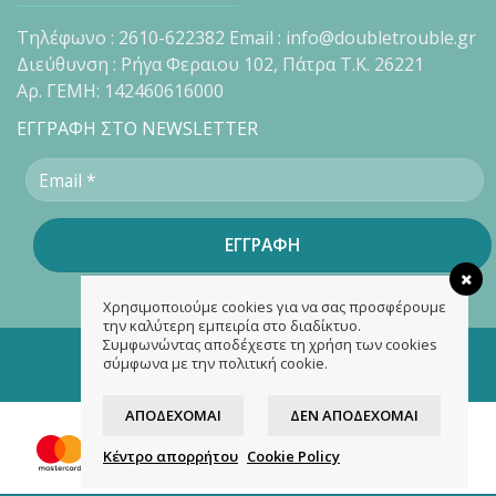
Τηλέφωνο : 2610-622382 Email : info@doubletrouble.gr
Διεύθυνση : Ρήγα Φεραιου 102, Πάτρα Τ.Κ. 26221
Αρ. ΓΕΜΗ: 142460616000
ΕΓΓΡΑΦΗ ΣΤΟ NEWSLETTER
Χρησιμοποιούμε cookies για να σας προσφέρουμε
την καλύτερη εμπειρία στο διαδίκτυο.
Συμφωνώντας αποδέχεστε τη χρήση των cookies
Copyright 2026 ©
doubletrouble.gr
σύμφωνα με την πολιτική cookie.
Designed & developed by
ASK
ΑΠΟΔΈΧΟΜΑΙ
ΔΕΝ ΑΠΟΔΈΧΟΜΑΙ
Κέντρο απορρήτου
Cookie Policy