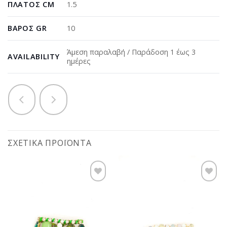
ΠΛΆΤΟΣ CM
1.5
ΒΆΡΟΣ GR
10
Άμεση παραλαβή / Παράδοση 1 έως 3
AVAILABILITY
ημέρες
ΣΧΕΤΙΚΆ ΠΡΟΪΌΝΤΑ
Προσθήκη
Προσθήκη
στη
στη
wishlist
wishlist