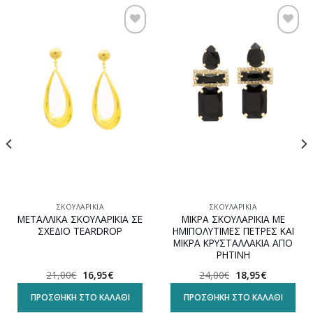
Προσθήκη
Προσθήκη
στη
στη
wishlist
wishlist
ΣΚΟΥΛΑΡΊΚΙΑ
ΣΚΟΥΛΑΡΊΚΙΑ
ΜΕΤΑΛΛΙΚΑ ΣΚΟΥΛΑΡΙΚΙΑ ΣΕ
ΜΙΚΡΑ ΣΚΟΥΛΑΡΙΚΙΑ ΜΕ
ΣΧΕΔΙΟ TEARDROP
ΗΜΙΠΟΛΥΤΙΜΕΣ ΠΕΤΡΕΣ ΚΑΙ
ΜΙΚΡΑ ΚΡΥΣΤΑΛΛΑΚΙΑ ΑΠΟ
ΡΗΤΙΝΗ
Original
Η
Original
Η
21,00
€
16,95
€
24,00
€
18,95
€
α
price
τρέχουσα
price
τρέχουσα
was:
τιμή
was:
τιμή
ΠΡΟΣΘΉΚΗ ΣΤΟ ΚΑΛΆΘΙ
ΠΡΟΣΘΉΚΗ ΣΤΟ ΚΑΛΆΘΙ
21,00€.
είναι:
24,00€.
είναι:
16,95€.
18,95€.