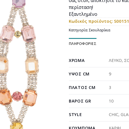
σας στυλ, αποκτήστε το κα
περίσταση!
Εξαντλημένο
Κωδικός προϊόντος:
S0015
Κατηγορία:
Σκουλαρίκια
ΠΛΗΡΟΦΟΡΊΕΣ
ΧΡΏΜΑ
ΛΕΥΚΟ
,
Σ
ΎΨΟΣ CM
9
ΠΛΆΤΟΣ CM
3
ΒΆΡΟΣ GR
10
STYLE
CHIC
,
GL
ΚΟΎΜΠΩΜΑ_
ΚΑΡΦΙ