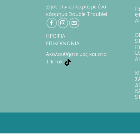
Ζήσε την εμπειρία με ένα
Π
κόσμημα Double Trouble!
Θ
Α
D
ΠΡΟΦΙΛ
S
ΕΠΙΚΟΙΝΩΝΙΑ
Π
L
Ακολουθήστε μας και στο
Α
TikTok
Μ
Σ
Δ
Κ
S