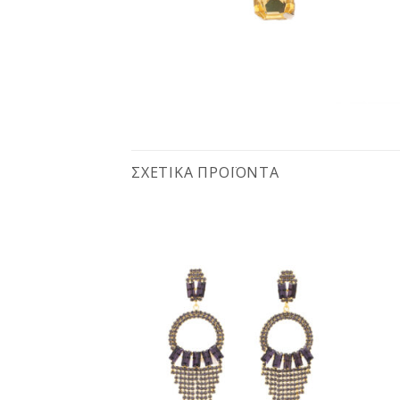
ΣΧΕΤΙΚΆ ΠΡΟΪΌΝΤΑ
Προσθήκη
Προσθήκη
στη
στη
wishlist
wishlist