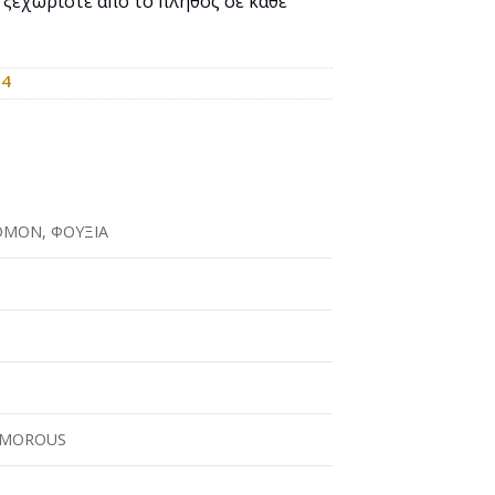
ι ξεχωρίστε από το πλήθος σε κάθε
14
ΟΜΟΝ
,
ΦΟΥΞΙΑ
AMOROUS