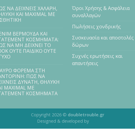
Όροι Χρήσης & Ασφάλεια
ΩΣ ΝΑ ΔΕΙΧΝΕΙΣ ΧΑΛΑΡΗ,
ΗΛΥΚΗ ΚΑΙ MAXIMAL ΜΕ
συναλλαγών
ΙΣΘΗΤΙΚΗ
Πωλήσεις χονδρικής
ENIM ΒΕΡΜΟΥΔΑ ΚΑΙ
Συσκευασία και αποστολές
TATEMENT ΚΟΣΜΗΜΑΤΑ:
δώρων
ΩΣ ΝΑ ΜΗ ΔΕΙΧΝΕΙ ΤΟ
OOK ΟΥΤΕ ΠΑΙΔΙΚΟ ΟΥΤΕ
Συχνές ερωτήσεις και
ΤΥΧΟ
απαντήσεις
ΑΥΡΟ ΦΟΡΕΜΑ ΣΤΗ
ΑΝΤΟΡΙΝΗ: ΠΩΣ ΝΑ
ΕΙΧΝΕΙΣ ΔΥΝΑΤΗ, ΘΗΛΥΚΗ
ΑΙ MAXIMAL ΜΕ
TATEMENT ΚΟΣΜΗΜΑΤΑ
Copyright 2026 ©
doubletrouble.gr
Designed & developed by
ASK