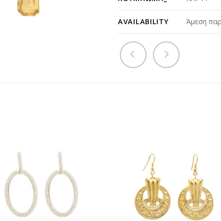
AVAILABILITY
Άμεση παρ
Προσθήκη
Προσθ
στη
στη
wishlist
wishli