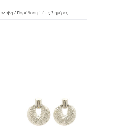
αλαβή / Παράδοση 1 έως 3 ημέρες
ήκη
Προσθήκη
στη
st
wishlist