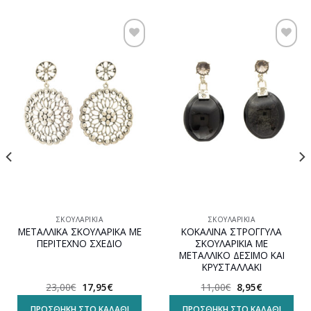
Προσθήκη
Προσθήκη
στη
στη
wishlist
wishlist
ΣΚΟΥΛΑΡΊΚΙΑ
ΣΚΟΥΛΑΡΊΚΙΑ
ΜΕΤΑΛΛΙΚΑ ΣΚΟΥΛΑΡΙΚΑ ΜΕ
ΚΟΚΑΛΙΝΑ ΣΤΡΟΓΓΥΛΑ
ΠΕΡΙΤΕΧΝΟ ΣΧΕΔΙΟ
ΣΚΟΥΛΑΡΙΚΙΑ ΜΕ
ΜΕΤΑΛΛΙΚΟ ΔΕΣΙΜΟ ΚΑΙ
ΚΡΥΣΤΑΛΛΑΚΙ
Original
Η
Original
Η
23,00
€
17,95
€
11,00
€
8,95
€
α
price
τρέχουσα
price
τρέχουσα
was:
τιμή
was:
τιμή
ΠΡΟΣΘΉΚΗ ΣΤΟ ΚΑΛΆΘΙ
ΠΡΟΣΘΉΚΗ ΣΤΟ ΚΑΛΆΘΙ