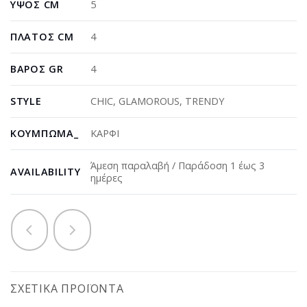
ΎΨΟΣ CM
5
ΠΛΆΤΟΣ CM
4
ΒΆΡΟΣ GR
4
STYLE
CHIC
,
GLAMOROUS
,
TRENDY
ΚΟΎΜΠΩΜΑ_
ΚΑΡΦΙ
Άμεση παραλαβή / Παράδοση 1 έως 3
AVAILABILITY
ημέρες
ΣΧΕΤΙΚΆ ΠΡΟΪΌΝΤΑ