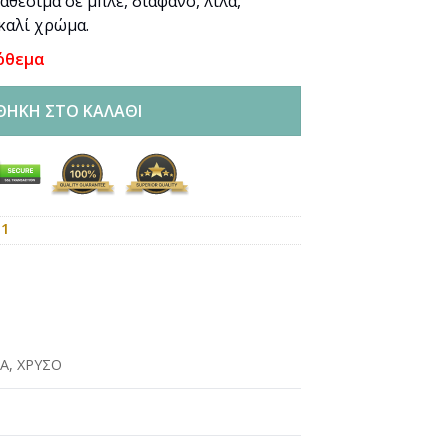
αθέσιμα σε μπλε, διάφανο, λιλά,
καλί χρώμα.
όθεμα
ΘΉΚΗ ΣΤΟ ΚΑΛΆΘΙ
01
Α
,
ΧΡΥΣΟ