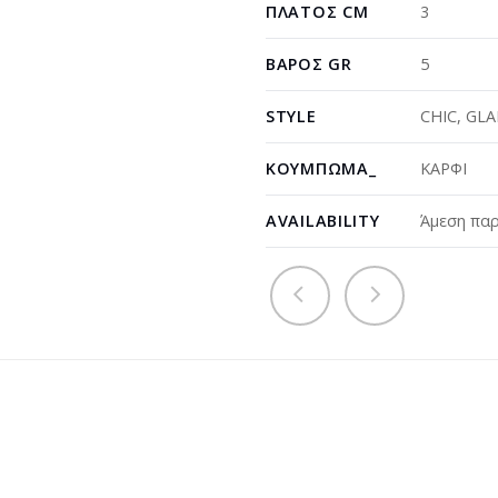
ΠΛΆΤΟΣ CM
3
ΒΆΡΟΣ GR
5
STYLE
CHIC
,
GL
ΚΟΎΜΠΩΜΑ_
ΚΑΡΦΙ
AVAILABILITY
Άμεση παρ