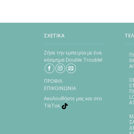
ΣΧΕΤΙΚΑ
ΤΕΛ
Ζήσε την εμπειρία με ένα
Π
κόσμημα Double Trouble!
Θ
Α
D
ΠΡΟΦΙΛ
S
ΕΠΙΚΟΙΝΩΝΙΑ
Π
L
Ακολουθήστε μας και στο
Α
TikTok
Μ
Σ
Δ
Κ