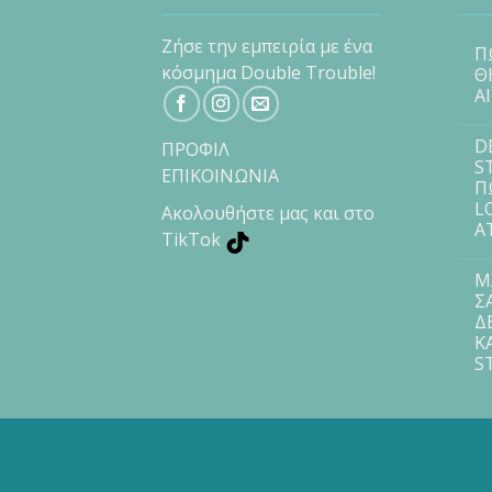
Ζήσε την εμπειρία με ένα
Π
κόσμημα Double Trouble!
Θ
Α
D
ΠΡΟΦΙΛ
S
ΕΠΙΚΟΙΝΩΝΙΑ
Π
L
Ακολουθήστε μας και στο
Α
TikTok
Μ
Σ
Δ
Κ
S