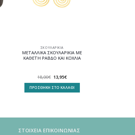
ΣΚΟΥΛΑΡΊΚΙΑ
ΜΕΤΑΛΛΙΚΑ ΣΚΟΥΛΑΡΙΚΙΑ ΜΕ
ΚΑΘΕΤΗ ΡΑΒΔΟ ΚΑΙ ΚΟΧΛΙΑ
Original
Η
18,00
€
13,95
€
υσα
price
τρέχουσα
was:
τιμή
ΠΡΟΣΘΉΚΗ ΣΤΟ ΚΑΛΆΘΙ
18,00€.
είναι:
.
13,95€.
ΣΤΟΙΧΕΙΑ ΕΠΙΚΟΙΝΩΝΙΑΣ