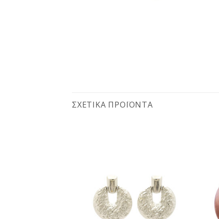
ΣΧΕΤΙΚΆ ΠΡΟΪΌΝΤΑ
Προσθήκη
Προσθήκη
στη
στη
wishlist
wishlist