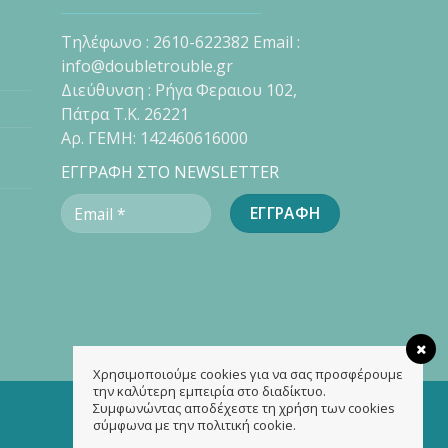
Τηλέφωνο : 2610-622382 Email :
info@doubletrouble.gr
Διεύθυνση : Ρήγα Φεραιου 102,
Πάτρα Τ.Κ. 26221
Αρ. ΓΕΜΗ: 142460616000
ΕΓΓΡΑΦΗ ΣΤΟ NEWSLETTER
Χρησιμοποιούμε cookies για να σας προσφέρουμε
την καλύτερη εμπειρία στο διαδίκτυο.
Συμφωνώντας αποδέχεστε τη χρήση των cookies
σύμφωνα με την πολιτική cookie.