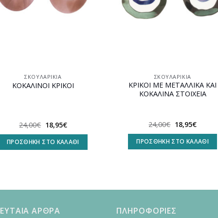
ΣΚΟΥΛΑΡΊΚΙΑ
ΣΚΟΥΛΑΡΊΚΙΑ
ΚΡΙΚΟΙ ΜΕ ΜΕΤΑΛΛΙΚΑ ΚΑΙ
ΚΟΚΑΛΙΝΟΙ ΚΡΙΚΟΙ
ΚΟΚΑΛΙΝΑ ΣΤΟΙΧΕΙΑ
Original
Η
Original
Η
24,00
€
18,95
€
24,00
€
18,95
€
price
τρέχο
price
τρέχουσα
was:
τιμή
was:
τιμή
ΠΡΟΣΘΉΚΗ ΣΤΟ ΚΑΛΆΘΙ
ΠΡΟΣΘΉΚΗ ΣΤΟ ΚΑΛΆΘΙ
24,00€.
είναι:
24,00€.
είναι:
18,95€
18,95€.
ΕΥΤΑΙΑ ΑΡΘΡΑ
ΠΛΗΡΟΦΟΡΙΕΣ