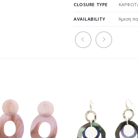
CLOSURE TYPE
ΚΑΡΦΩΤΑ
AVAILABILITY
Άμεση πα
Προσθήκη
Προσθ
στη
στη
wishlist
wishli