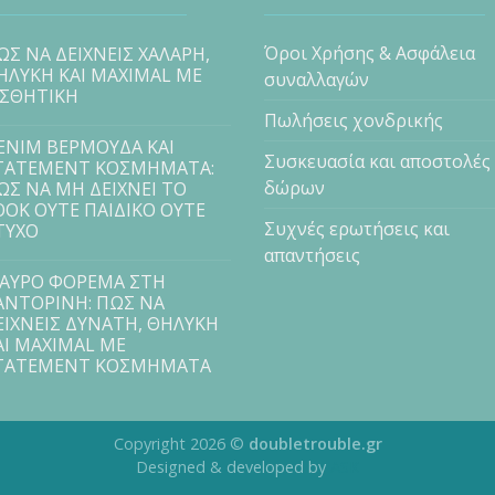
Όροι Χρήσης & Ασφάλεια
ΩΣ ΝΑ ΔΕΙΧΝΕΙΣ ΧΑΛΑΡΗ,
ΗΛΥΚΗ ΚΑΙ MAXIMAL ΜΕ
συναλλαγών
ΙΣΘΗΤΙΚΗ
Πωλήσεις χονδρικής
ENIM ΒΕΡΜΟΥΔΑ ΚΑΙ
Συσκευασία και αποστολές
TATEMENT ΚΟΣΜΗΜΑΤΑ:
δώρων
ΩΣ ΝΑ ΜΗ ΔΕΙΧΝΕΙ ΤΟ
OOK ΟΥΤΕ ΠΑΙΔΙΚΟ ΟΥΤΕ
Συχνές ερωτήσεις και
ΤΥΧΟ
απαντήσεις
ΑΥΡΟ ΦΟΡΕΜΑ ΣΤΗ
ΑΝΤΟΡΙΝΗ: ΠΩΣ ΝΑ
ΕΙΧΝΕΙΣ ΔΥΝΑΤΗ, ΘΗΛΥΚΗ
ΑΙ MAXIMAL ΜΕ
TATEMENT ΚΟΣΜΗΜΑΤΑ
Copyright 2026 ©
doubletrouble.gr
Designed & developed by
ASK