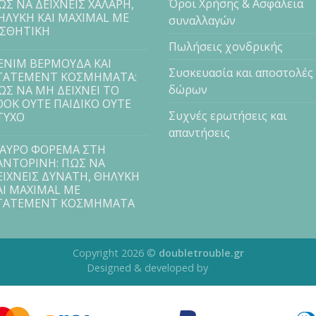
Όροι Χρήσης & Ασφάλεια
ΩΣ ΝΑ ΔΕΙΧΝΕΙΣ ΧΑΛΑΡΗ,
ΗΛΥΚΗ ΚΑΙ MAXIMAL ΜΕ
συναλλαγών
ΙΣΘΗΤΙΚΗ
Πωλήσεις χονδρικής
ENIM ΒΕΡΜΟΥΔΑ ΚΑΙ
Συσκευασία και αποστολές
TATEMENT ΚΟΣΜΗΜΑΤΑ:
δώρων
ΩΣ ΝΑ ΜΗ ΔΕΙΧΝΕΙ ΤΟ
OOK ΟΥΤΕ ΠΑΙΔΙΚΟ ΟΥΤΕ
Συχνές ερωτήσεις και
ΤΥΧΟ
απαντήσεις
ΑΥΡΟ ΦΟΡΕΜΑ ΣΤΗ
ΑΝΤΟΡΙΝΗ: ΠΩΣ ΝΑ
ΕΙΧΝΕΙΣ ΔΥΝΑΤΗ, ΘΗΛΥΚΗ
ΑΙ MAXIMAL ΜΕ
TATEMENT ΚΟΣΜΗΜΑΤΑ
Copyright 2026 ©
doubletrouble.gr
Designed & developed by
ASK