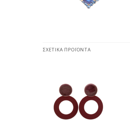
ΣΧΕΤΙΚΆ ΠΡΟΪΌΝΤΑ
Προσθήκη
Προσθήκη
στη
στη
wishlist
wishlist