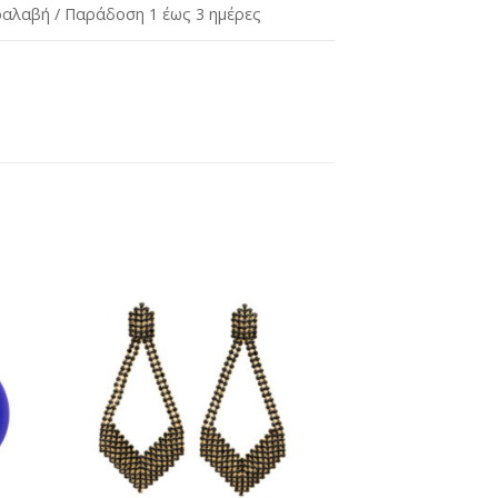
αλαβή / Παράδοση 1 έως 3 ημέρες
ήκη
Προσθήκη
στη
st
wishlist