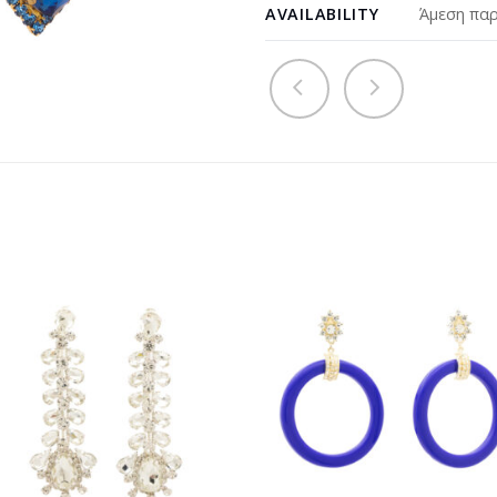
AVAILABILITY
Άμεση παρ
Προσθήκη
Προσθ
στη
στη
wishlist
wishli