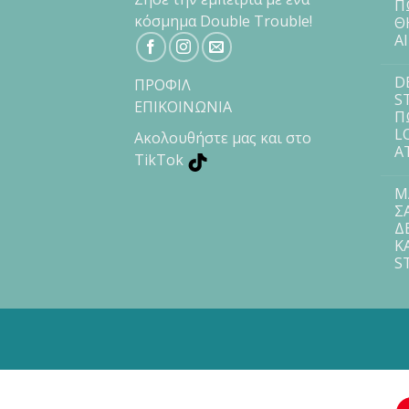
Π
κόσμημα Double Trouble!
Θ
Α
D
ΠΡΟΦΙΛ
S
ΕΠΙΚΟΙΝΩΝΙΑ
Π
L
Ακολουθήστε μας και στο
Α
TikTok
Μ
Σ
Δ
Κ
S