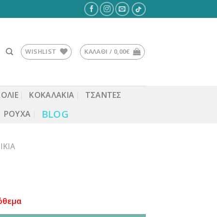
WISHLIST
ΚΑΛΆΘΙ /
0,00
€
ΚΟΛΙΕ
ΚΟΚΑΛΆΚΙΑ
ΤΣΆΝΤΕΣ
BLOG
ΡΟΎΧΑ
ΊΚΙΑ
όθεμα