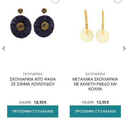
Προσθήκη
Προσθήκη
στη
στη
wishlist
wishlist
ΣΚΟΥΛΑΡΊΚΙΑ
ΣΚΟΥΛΑΡΊΚΙΑ
ΣΚΟΥΛΑΡΙΚΙΑ ΑΠΌ ΨΑΘΑ
ΜΕΤΑΛΛΙΚΑ ΣΚΟΥΛΑΡΙΚΙΑ
ΣΕ ΣΧΗΜΑ ΛΟΥΛΟΥΔΙΟΥ
ΜΕ ΚΑΘΕΤΗ ΡΑΒΔΟ ΚΑΙ
ΚΟΧΛΙΑ
Original
Η
Original
Η
24,00
€
18,95
€
18,00
€
13,95
€
α
price
τρέχουσα
price
τρέχουσα
was:
τιμή
was:
τιμή
ΠΡΟΣΘΉΚΗ ΣΤΟ ΚΑΛΆΘΙ
ΠΡΟΣΘΉΚΗ ΣΤΟ ΚΑΛΆΘΙ
24,00€.
είναι:
18,00€.
είναι:
18,95€.
13,95€.