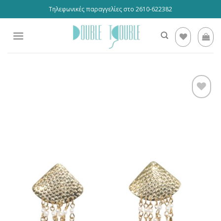
Skip
Τηλεφωνικές παραγγελίες στο 2610-622382
to
content
Προσθήκη
στη
wishlist