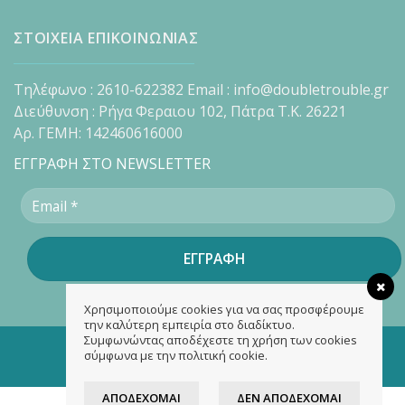
ΣΤΟΙΧΕΙΑ ΕΠΙΚΟΙΝΩΝΙΑΣ
Τηλέφωνο : 2610-622382 Email : info@doubletrouble.gr
Διεύθυνση : Ρήγα Φεραιου 102, Πάτρα Τ.Κ. 26221
Αρ. ΓΕΜΗ: 142460616000
ΕΓΓΡΑΦΗ ΣΤΟ NEWSLETTER
Χρησιμοποιούμε cookies για να σας προσφέρουμε
την καλύτερη εμπειρία στο διαδίκτυο.
Συμφωνώντας αποδέχεστε τη χρήση των cookies
Copyright 2026 ©
doubletrouble.gr
σύμφωνα με την πολιτική cookie.
Designed & developed by
ASK
ΑΠΟΔΈΧΟΜΑΙ
ΔΕΝ ΑΠΟΔΈΧΟΜΑΙ