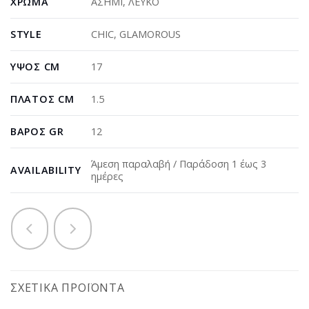
ΧΡΏΜΑ
ΑΣΗΜΙ
,
ΛΕΥΚΟ
STYLE
CHIC
,
GLAMOROUS
ΎΨΟΣ CM
17
ΠΛΆΤΟΣ CM
1.5
ΒΆΡΟΣ GR
12
Άμεση παραλαβή / Παράδοση 1 έως 3
AVAILABILITY
ημέρες
ΣΧΕΤΙΚΆ ΠΡΟΪΌΝΤΑ