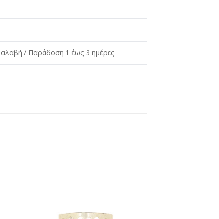
αλαβή / Παράδοση 1 έως 3 ημέρες
ήκη
Προσθήκη
στη
st
wishlist