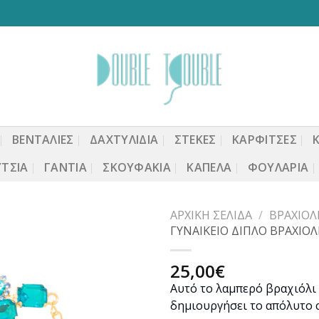
ΒΕΝΤΆΛΙΕΣ
ΔΑΧΤΥΛΙΔΙΑ
ΣΤΈΚΕΣ
ΚΑΡΦΙΤΣΕΣ
ΤΣΙΑ
ΓΆΝΤΙΑ
ΣΚΟΥΦΆΚΙΑ
ΚΑΠΈΛΑ
ΦΟΥΛΆΡΙΑ
ΑΡΧΙΚΉ ΣΕΛΊΔΑ
/
ΒΡΑΧΙΌΛ
ΓΥΝΑΙΚΕΙΟ ΔΙΠΛΟ ΒΡΑΧΙΟΛ
25,00
€
Προσθήκη
Αυτό το λαμπερό βραχιόλι 
στη
δημιουργήσει το απόλυτο c
wishlist