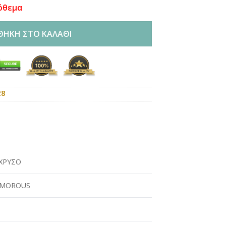
όθεμα
ΘΉΚΗ ΣΤΟ ΚΑΛΆΘΙ
28
ΧΡΥΣΟ
AMOROUS