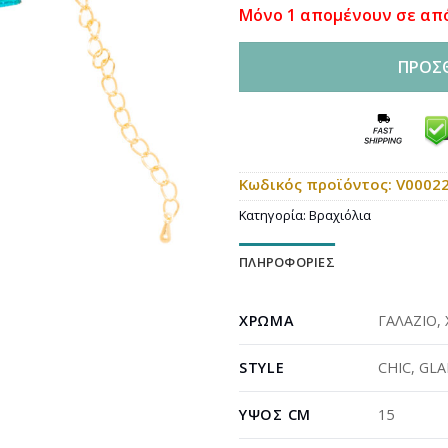
Μόνο 1 απομένουν σε απ
ΠΡΟΣ
Κωδικός προϊόντος:
V0002
Κατηγορία:
Βραχιόλια
ΠΛΗΡΟΦΟΡΊΕΣ
ΧΡΏΜΑ
ΓΑΛΑΖΙΟ
,
STYLE
CHIC
,
GL
ΎΨΟΣ CM
15