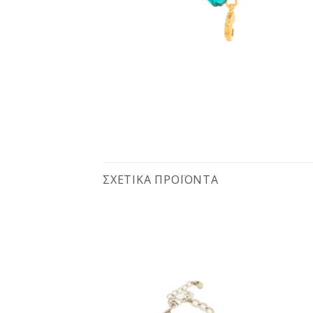
ΣΧΕΤΙΚΆ ΠΡΟΪΌΝΤΑ
Προσθήκη
Προσθήκη
στη
στη
wishlist
wishlist