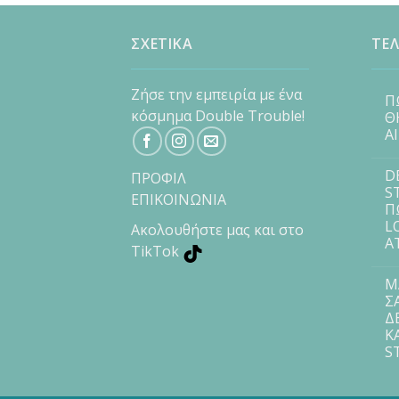
ΣΧΕΤΙΚΑ
ΤΕΛ
Ζήσε την εμπειρία με ένα
Π
κόσμημα Double Trouble!
Θ
Α
D
ΠΡΟΦΙΛ
S
ΕΠΙΚΟΙΝΩΝΙΑ
Π
L
Ακολουθήστε μας και στο
Α
TikTok
Μ
Σ
Δ
Κ
S