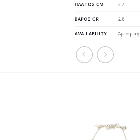
ΠΛΆΤΟΣ CM
2.7
ΒΆΡΟΣ GR
2,8
AVAILABILITY
Άμεση παρ
Προσθήκη
Προσθ
στη
στη
wishlist
wishli