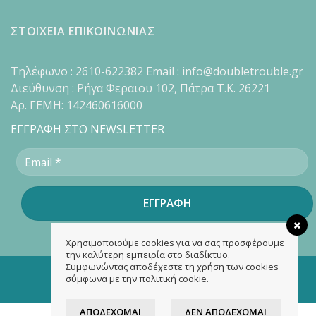
ΣΤΟΙΧΕΙΑ ΕΠΙΚΟΙΝΩΝΙΑΣ
Τηλέφωνο : 2610-622382 Email : info@doubletrouble.gr
Διεύθυνση : Ρήγα Φεραιου 102, Πάτρα Τ.Κ. 26221
Αρ. ΓΕΜΗ: 142460616000
ΕΓΓΡΑΦΗ ΣΤΟ NEWSLETTER
Χρησιμοποιούμε cookies για να σας προσφέρουμε
την καλύτερη εμπειρία στο διαδίκτυο.
Συμφωνώντας αποδέχεστε τη χρήση των cookies
Copyright 2026 ©
doubletrouble.gr
σύμφωνα με την πολιτική cookie.
Designed & developed by
ASK
ΑΠΟΔΈΧΟΜΑΙ
ΔΕΝ ΑΠΟΔΈΧΟΜΑΙ