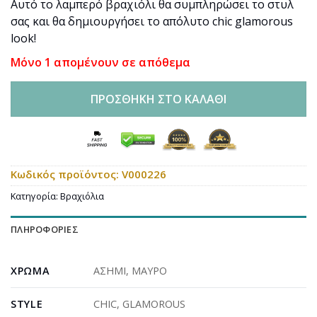
Αυτό το λαμπερό βραχιόλι θα συμπληρώσει το στυλ
σας και θα δημιουργήσει το απόλυτο chic glamorous
look!
Μόνο 1 απομένουν σε απόθεμα
ΠΡΟΣΘΉΚΗ ΣΤΟ ΚΑΛΆΘΙ
Κωδικός προϊόντος:
V000226
Κατηγορία:
Βραχιόλια
ΠΛΗΡΟΦΟΡΊΕΣ
ΧΡΏΜΑ
ΑΣΗΜΙ
,
ΜΑΥΡΟ
STYLE
CHIC
,
GLAMOROUS