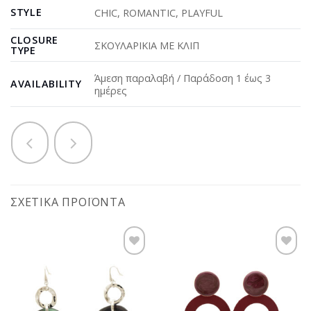
STYLE
CHIC
,
ROMANTIC
,
PLAYFUL
CLOSURE
ΣΚΟΥΛΑΡΙΚΙΑ ΜΕ ΚΛΙΠ
TYPE
Άμεση παραλαβή / Παράδοση 1 έως 3
AVAILABILITY
ημέρες
ΣΧΕΤΙΚΆ ΠΡΟΪΌΝΤΑ
Προσθήκη
Προσθήκη
στη
στη
wishlist
wishlist