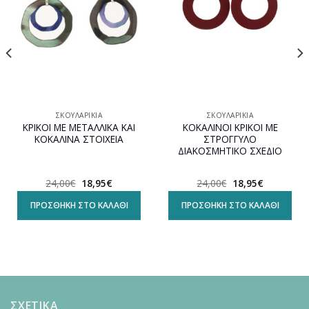
ΣΚΟΥΛΑΡΊΚΙΑ
ΣΚΟΥΛΑΡΊΚΙΑ
ΚΡΙΚΟΙ ΜΕ ΜΕΤΑΛΛΙΚΑ ΚΑΙ
ΚΟΚΑΛΙΝΟΙ ΚΡΙΚΟΙ ΜΕ
ΚΟΚΑΛΙΝΑ ΣΤΟΙΧΕΙΑ
ΣΤΡΟΓΓΥΛΟ
ΔΙΑΚΟΣΜΗΤΙΚΟ ΣΧΕΔΙΟ
Original
Η
Original
Η
24,00
€
18,95
€
24,00
€
18,95
€
α
price
τρέχουσα
price
τρέχουσα
was:
τιμή
was:
τιμή
ΠΡΟΣΘΉΚΗ ΣΤΟ ΚΑΛΆΘΙ
ΠΡΟΣΘΉΚΗ ΣΤΟ ΚΑΛΆΘΙ
24,00€.
είναι:
24,00€.
είναι:
18,95€.
18,95€.
ΣΧΕΤΙΚΑ