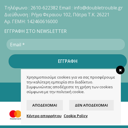
Τηλέφωνο : 2610-622382 Email : info@doubletrouble.gr
Διεύθυνση : Ρήγα Φεραιου 102, Πάτρα Τ.Κ. 26221
Αρ. ΓΕΜΗ: 142460616000
ΕΓΓΡΑΦΗ ΣΤΟ NEWSLETTER
Χρησιμοποιούμε cookies για να σας προσφέρουμε
την καλύτερη εμπειρία στο διαδίκτυο.
Συμφωνώντας αποδέχεστε τη χρήση των cookies
Copyright 2026 ©
doubletrouble.gr
σύμφωνα με την πολιτική cookie.
Designed & developed by
ASK
ΑΠΟΔΈΧΟΜΑΙ
ΔΕΝ ΑΠΟΔΈΧΟΜΑΙ
Κέντρο απορρήτου
Cookie Policy