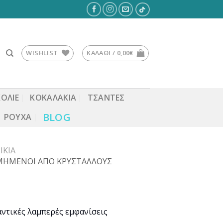
WISHLIST
ΚΑΛΆΘΙ /
0,00
€
ΚΟΛΙΕ
ΚΟΚΑΛΆΚΙΑ
ΤΣΆΝΤΕΣ
BLOG
ΡΟΎΧΑ
ΊΚΙΑ
ΣΜΗΜΕΝΟΙ ΑΠΟ ΚΡΥΣΤΑΛΛΟΥΣ
χουσα
αντικές λαμπερές εμφανίσεις
ή