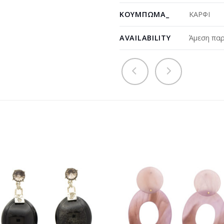
ΚΟΎΜΠΩΜΑ_
ΚΑΡΦΙ
AVAILABILITY
Άμεση παρ
Προσθήκη
Προσθ
στη
στη
wishlist
wishli