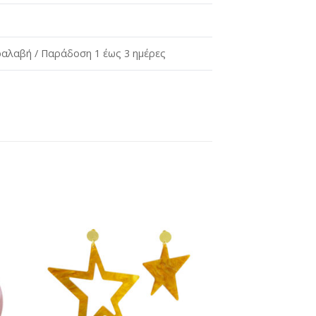
αλαβή / Παράδοση 1 έως 3 ημέρες
ήκη
Προσθήκη
στη
st
wishlist