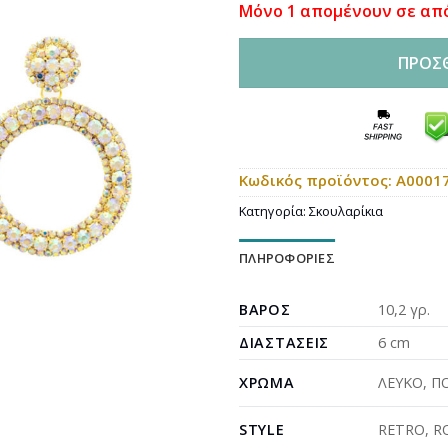
Μόνο 1 απομένουν σε απ
24,00€.
είνα
18,
ΠΡΟΣ
Κωδικός προϊόντος:
A0001
Κατηγορία:
Σκουλαρίκια
ΠΛΗΡΟΦΟΡΊΕΣ
ΒΆΡΟΣ
10,2 γρ.
ΔΙΑΣΤΆΣΕΙΣ
6 cm
ΧΡΏΜΑ
ΛΕΥΚΟ
,
Π
STYLE
RETRO
,
R