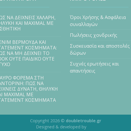
Όροι Χρήσης & Ασφάλεια
ΩΣ ΝΑ ΔΕΙΧΝΕΙΣ ΧΑΛΑΡΗ,
ΗΛΥΚΗ ΚΑΙ MAXIMAL ΜΕ
συναλλαγών
ΙΣΘΗΤΙΚΗ
Πωλήσεις χονδρικής
ENIM ΒΕΡΜΟΥΔΑ ΚΑΙ
Συσκευασία και αποστολές
TATEMENT ΚΟΣΜΗΜΑΤΑ:
δώρων
ΩΣ ΝΑ ΜΗ ΔΕΙΧΝΕΙ ΤΟ
OOK ΟΥΤΕ ΠΑΙΔΙΚΟ ΟΥΤΕ
Συχνές ερωτήσεις και
ΤΥΧΟ
απαντήσεις
ΑΥΡΟ ΦΟΡΕΜΑ ΣΤΗ
ΑΝΤΟΡΙΝΗ: ΠΩΣ ΝΑ
ΕΙΧΝΕΙΣ ΔΥΝΑΤΗ, ΘΗΛΥΚΗ
ΑΙ MAXIMAL ΜΕ
TATEMENT ΚΟΣΜΗΜΑΤΑ
Copyright 2026 ©
doubletrouble.gr
Designed & developed by
ASK