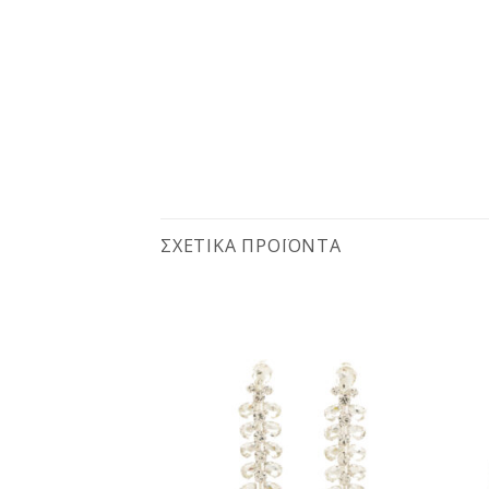
ΣΧΕΤΙΚΆ ΠΡΟΪΌΝΤΑ
Προσθήκη
Προσθήκη
στη
στη
wishlist
wishlist