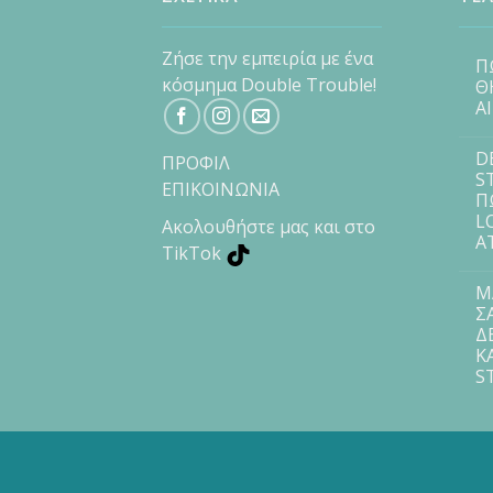
Ζήσε την εμπειρία με ένα
Π
κόσμημα Double Trouble!
Θ
Α
D
ΠΡΟΦΙΛ
S
ΕΠΙΚΟΙΝΩΝΙΑ
Π
L
Ακολουθήστε μας και στο
Α
TikTok
Μ
Σ
Δ
Κ
S