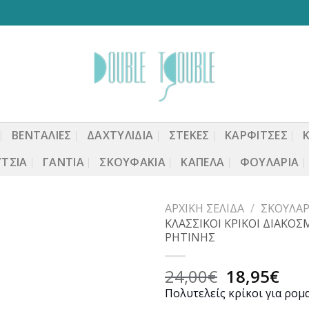
ΒΕΝΤΆΛΙΕΣ
ΔΑΧΤΥΛΙΔΙΑ
ΣΤΈΚΕΣ
ΚΑΡΦΙΤΣΕΣ
ΤΣΙΑ
ΓΆΝΤΙΑ
ΣΚΟΥΦΆΚΙΑ
ΚΑΠΈΛΑ
ΦΟΥΛΆΡΙΑ
ΑΡΧΙΚΉ ΣΕΛΊΔΑ
/
ΣΚΟΥΛΑΡ
ΚΛΑΣΣΙΚΟΙ ΚΡΙΚΟΙ ΔΙΑΚΟ
ΡΗΤΙΝΗΣ
Original
Η
Προσθήκη
24,00
€
18,95
€
στη
price
τρέ
Πολυτελείς κρίκοι για ρομ
wishlist
was:
τιμ