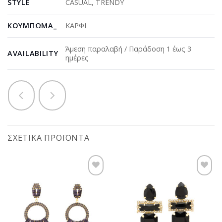
STYLE
CASUAL
,
TRENDY
ΚΟΎΜΠΩΜΑ_
ΚΑΡΦΙ
Άμεση παραλαβή / Παράδοση 1 έως 3
AVAILABILITY
ημέρες
ΣΧΕΤΙΚΆ ΠΡΟΪΌΝΤΑ
Προσθήκη
Προσθήκη
στη
στη
wishlist
wishlist