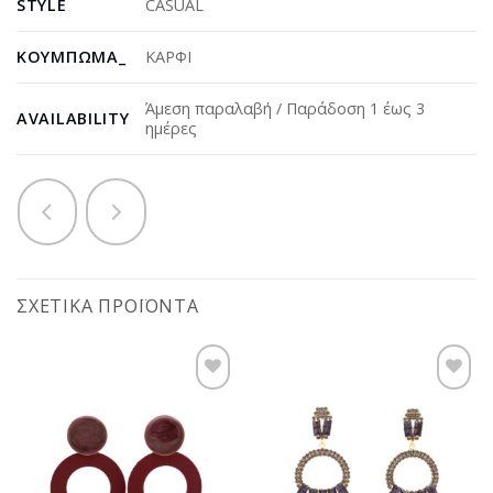
STYLE
CASUAL
ΚΟΎΜΠΩΜΑ_
ΚΑΡΦΙ
Άμεση παραλαβή / Παράδοση 1 έως 3
AVAILABILITY
ημέρες
ΣΧΕΤΙΚΆ ΠΡΟΪΌΝΤΑ
Προσθήκη
Προσθήκη
στη
στη
wishlist
wishlist