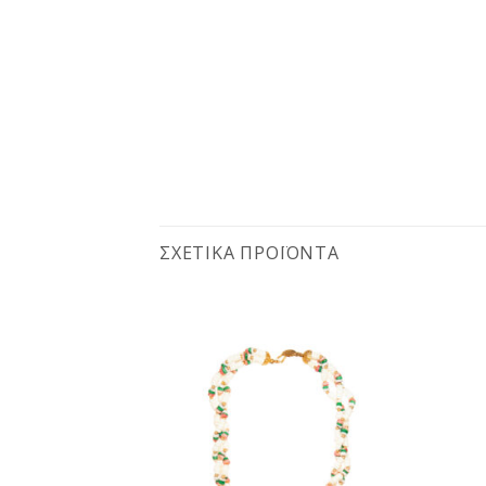
ΣΧΕΤΙΚΆ ΠΡΟΪΌΝΤΑ
Προσθήκη
Προσθήκη
στη
στη
wishlist
wishlist