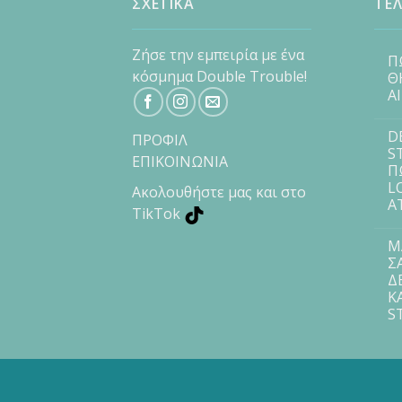
ΣΧΕΤΙΚΑ
ΤΕΛ
Ζήσε την εμπειρία με ένα
Π
κόσμημα Double Trouble!
Θ
Α
D
ΠΡΟΦΙΛ
S
ΕΠΙΚΟΙΝΩΝΙΑ
Π
L
Ακολουθήστε μας και στο
Α
TikTok
Μ
Σ
Δ
Κ
S