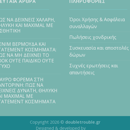
ΕΥΤΑΙΑ ΑΡΘΡΑ
ΠΛΗΡΟΦΟΡΙΕΣ
Όροι Χρήσης & Ασφάλεια
ΩΣ ΝΑ ΔΕΙΧΝΕΙΣ ΧΑΛΑΡΗ,
ΗΛΥΚΗ ΚΑΙ MAXIMAL ΜΕ
συναλλαγών
ΙΣΘΗΤΙΚΗ
Πωλήσεις χονδρικής
ENIM ΒΕΡΜΟΥΔΑ ΚΑΙ
Συσκευασία και αποστολές
TATEMENT ΚΟΣΜΗΜΑΤΑ:
δώρων
ΩΣ ΝΑ ΜΗ ΔΕΙΧΝΕΙ ΤΟ
OOK ΟΥΤΕ ΠΑΙΔΙΚΟ ΟΥΤΕ
Συχνές ερωτήσεις και
ΤΥΧΟ
απαντήσεις
ΑΥΡΟ ΦΟΡΕΜΑ ΣΤΗ
ΑΝΤΟΡΙΝΗ: ΠΩΣ ΝΑ
ΕΙΧΝΕΙΣ ΔΥΝΑΤΗ, ΘΗΛΥΚΗ
ΑΙ MAXIMAL ΜΕ
TATEMENT ΚΟΣΜΗΜΑΤΑ
Copyright 2026 ©
doubletrouble.gr
Designed & developed by
ASK