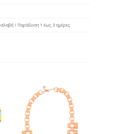
αλαβή / Παράδοση 1 έως 3 ημέρες
ήκη
Προσθήκη
στη
st
wishlist