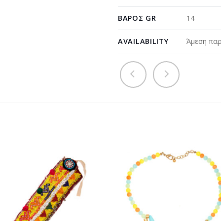
ΒΆΡΟΣ GR
14
AVAILABILITY
Άμεση παρ
Προσθήκη
Προσθ
στη
στη
wishlist
wishli