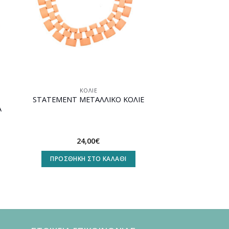
ΚΟΛΙΈ
STATEMENT ΜΕΤΑΛΛΙΚΟ ΚΟΛΙΕ
Α
24,00
€
ΠΡΟΣΘΉΚΗ ΣΤΟ ΚΑΛΆΘΙ