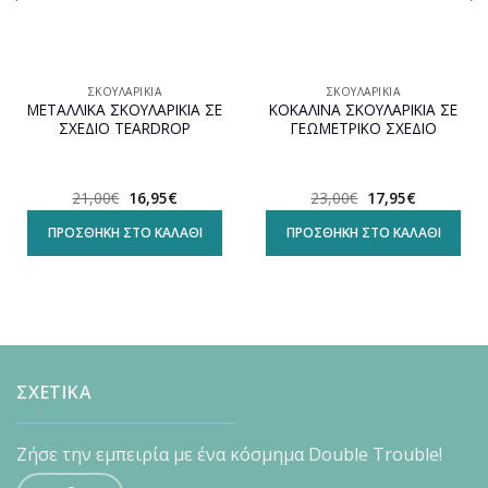
ΣΚΟΥΛΑΡΊΚΙΑ
ΣΚΟΥΛΑΡΊΚΙΑ
ΜΕΤΑΛΛΙΚΑ ΣΚΟΥΛΑΡΙΚΙΑ ΣΕ
ΚΟΚΑΛΙΝΑ ΣΚΟΥΛΑΡΙΚΙΑ ΣΕ
ΣΧΕΔΙΟ TEARDROP
ΓΕΩΜΕΤΡΙΚΟ ΣΧΕΔΙΟ
Original
Η
Original
Η
21,00
€
16,95
€
23,00
€
17,95
€
α
price
τρέχουσα
price
τρέχουσα
was:
τιμή
was:
τιμή
ΠΡΟΣΘΉΚΗ ΣΤΟ ΚΑΛΆΘΙ
ΠΡΟΣΘΉΚΗ ΣΤΟ ΚΑΛΆΘΙ
21,00€.
είναι:
23,00€.
είναι:
16,95€.
17,95€.
ΣΧΕΤΙΚΑ
Ζήσε την εμπειρία με ένα κόσμημα Double Trouble!