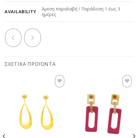
Άμεση παραλαβή / Παράδοση 1 έως 3
AVAILABILITY
ημέρες
ΣΧΕΤΙΚΆ ΠΡΟΪΌΝΤΑ
Προσθήκη
Προσθήκη
στη
στη
wishlist
wishlist