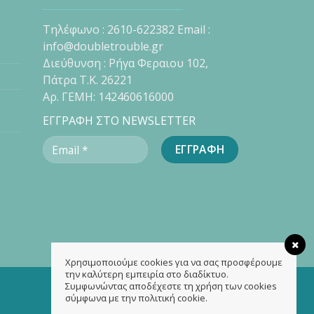
Τηλέφωνο : 2610-622382 Email :
info@doubletrouble.gr
Διεύθυνση : Ρήγα Φεραιου 102,
Πάτρα Τ.Κ. 26221
Αρ. ΓΕΜΗ: 142460616000
ΕΓΓΡΑΦΗ ΣΤΟ NEWSLETTER
Χρησιμοποιούμε cookies για να σας προσφέρουμε
την καλύτερη εμπειρία στο διαδίκτυο.
Συμφωνώντας αποδέχεστε τη χρήση των cookies
σύμφωνα με την πολιτική cookie.