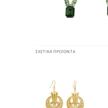
ΣΧΕΤΙΚΆ ΠΡΟΪΌΝΤΑ
Προσθήκη
Προσθήκη
στη
στη
wishlist
wishlist