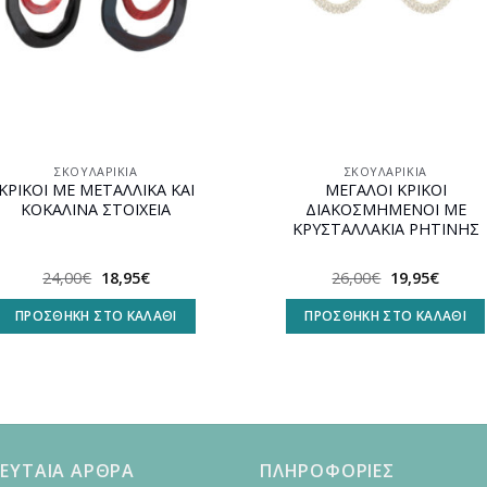
ΣΚΟΥΛΑΡΊΚΙΑ
ΣΚΟΥΛΑΡΊΚΙΑ
ΚΡΙΚΟΙ ΜΕ ΜΕΤΑΛΛΙΚΑ ΚΑΙ
ΜΕΓΑΛΟΙ ΚΡΙΚΟΙ
ΚΟΚΑΛΙΝΑ ΣΤΟΙΧΕΙΑ
ΔΙΑΚΟΣΜΗΜΕΝΟΙ ΜΕ
ΚΡΥΣΤΑΛΛΑΚΙΑ ΡΗΤΙΝΗΣ
Original
Η
Original
Η
24,00
€
18,95
€
26,00
€
19,95
€
price
τρέχουσα
price
τρέχο
was:
τιμή
was:
τιμή
ΠΡΟΣΘΉΚΗ ΣΤΟ ΚΑΛΆΘΙ
ΠΡΟΣΘΉΚΗ ΣΤΟ ΚΑΛΆΘΙ
24,00€.
είναι:
26,00€.
είναι:
18,95€.
19,95€
ΕΥΤΑΙΑ ΑΡΘΡΑ
ΠΛΗΡΟΦΟΡΙΕΣ