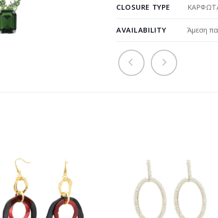
CLOSURE TYPE
ΚΑΡΦΩΤΑ
AVAILABILITY
Άμεση πα
Προσθήκη
Προσθ
στη
στη
wishlist
wishli