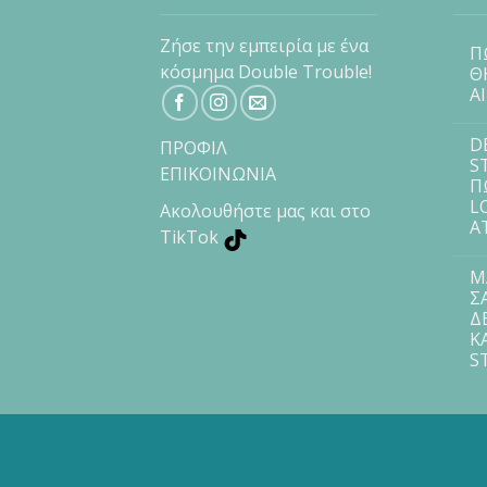
Ζήσε την εμπειρία με ένα
Π
κόσμημα Double Trouble!
Θ
Α
D
ΠΡΟΦΙΛ
S
ΕΠΙΚΟΙΝΩΝΙΑ
Π
L
Ακολουθήστε μας και στο
Α
TikTok
Μ
Σ
Δ
Κ
S