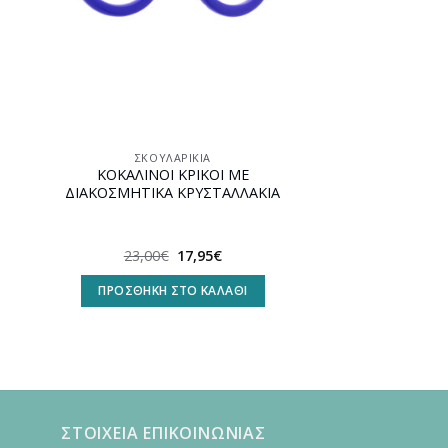
ΣΚΟΥΛΑΡΊΚΙΑ
ΚΟΚΑΛΙΝΟΙ ΚΡΙΚΟΙ ΜΕ
ΔΙΑΚΟΣΜΗΤΙΚΑ ΚΡΥΣΤΑΛΛΑΚΙΑ
Original
Η
23,00
€
17,95
€
υσα
price
τρέχουσα
was:
τιμή
ΠΡΟΣΘΉΚΗ ΣΤΟ ΚΑΛΆΘΙ
23,00€.
είναι:
.
17,95€.
ΣΤΟΙΧΕΙΑ ΕΠΙΚΟΙΝΩΝΙΑΣ