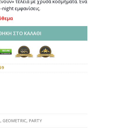
νουν» τέλεια με χρυσά κοσμήματα. Ένα
-night εμφανίσεις.
όθεμα
ΘΉΚΗ ΣΤΟ ΚΑΛΆΘΙ
59
Ο
T
,
GEOMETRIC
,
PARTY