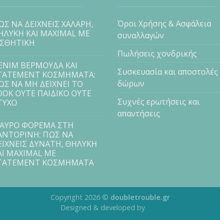
Όροι Χρήσης & Ασφάλεια
ΩΣ ΝΑ ΔΕΙΧΝΕΙΣ ΧΑΛΑΡΗ,
ΗΛΥΚΗ ΚΑΙ MAXIMAL ΜΕ
συναλλαγών
ΙΣΘΗΤΙΚΗ
Πωλήσεις χονδρικής
ENIM ΒΕΡΜΟΥΔΑ ΚΑΙ
Συσκευασία και αποστολές
TATEMENT ΚΟΣΜΗΜΑΤΑ:
δώρων
ΩΣ ΝΑ ΜΗ ΔΕΙΧΝΕΙ ΤΟ
OOK ΟΥΤΕ ΠΑΙΔΙΚΟ ΟΥΤΕ
Συχνές ερωτήσεις και
ΤΥΧΟ
απαντήσεις
ΑΥΡΟ ΦΟΡΕΜΑ ΣΤΗ
ΑΝΤΟΡΙΝΗ: ΠΩΣ ΝΑ
ΕΙΧΝΕΙΣ ΔΥΝΑΤΗ, ΘΗΛΥΚΗ
ΑΙ MAXIMAL ΜΕ
TATEMENT ΚΟΣΜΗΜΑΤΑ
Copyright 2026 ©
doubletrouble.gr
Designed & developed by
ASK