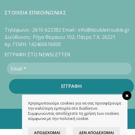
ΣΤΟΙΧΕΙΑ ΕΠΙΚΟΙΝΩΝΙΑΣ
Τηλέφωνο : 2610-622382 Email : info@doubletrouble.gr
Διεύθυνση : Ρήγα Φεραιου 102, Πάτρα Τ.Κ. 26221
Αρ. ΓΕΜΗ: 142460616000
ΕΓΓΡΑΦΗ ΣΤΟ NEWSLETTER
Χρησιμοποιούμε cookies για να σας προσφέρουμε
την καλύτερη εμπειρία στο διαδίκτυο.
Συμφωνώντας αποδέχεστε τη χρήση των cookies
Copyright 2026 ©
doubletrouble.gr
σύμφωνα με την πολιτική cookie.
Designed & developed by
ASK
ΑΠΟΔΈΧΟΜΑΙ
ΔΕΝ ΑΠΟΔΈΧΟΜΑΙ