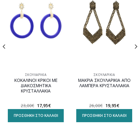
Προσθήκη
Προσθήκη
στη
στη
wishlist
wishlist
ΣΚΟΥΛΑΡΊΚΙΑ
ΣΚΟΥΛΑΡΊΚΙΑ
ΚΟΚΑΛΙΝΟΙ ΚΡΙΚΟΙ ΜΕ
ΜΑΚΡΙΑ ΣΚΟΥΛΑΡΙΚΙΑ ΑΠΟ
ΔΙΑΚΟΣΜΗΤΙΚΑ
ΛΑΜΠΕΡΑ ΚΡΥΣΤΑΛΛΑΚΙΑ
ΚΡΥΣΤΑΛΛΑΚΙΑ
Original
Η
Original
Η
23,00
€
17,95
€
26,00
€
19,95
€
α
price
τρέχουσα
price
τρέχουσα
was:
τιμή
was:
τιμή
ΠΡΟΣΘΉΚΗ ΣΤΟ ΚΑΛΆΘΙ
ΠΡΟΣΘΉΚΗ ΣΤΟ ΚΑΛΆΘΙ
23,00€.
είναι:
26,00€.
είναι:
17,95€.
19,95€.