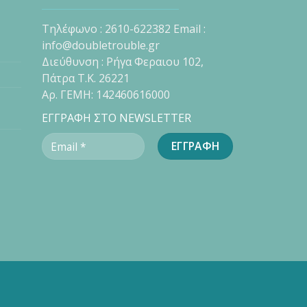
Τηλέφωνο : 2610-622382 Email :
info@doubletrouble.gr
Διεύθυνση : Ρήγα Φεραιου 102,
Πάτρα Τ.Κ. 26221
Αρ. ΓΕΜΗ: 142460616000
ΕΓΓΡΑΦΗ ΣΤΟ NEWSLETTER