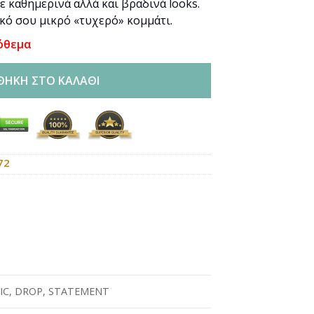
ε καθημερινά αλλά και βραδινά looks.
ικό σου μικρό «τυχερό» κομμάτι.
όθεμα
ΘΉΚΗ ΣΤΟ ΚΑΛΆΘΙ
72
Ο
IC
,
DROP
,
STATEMENT