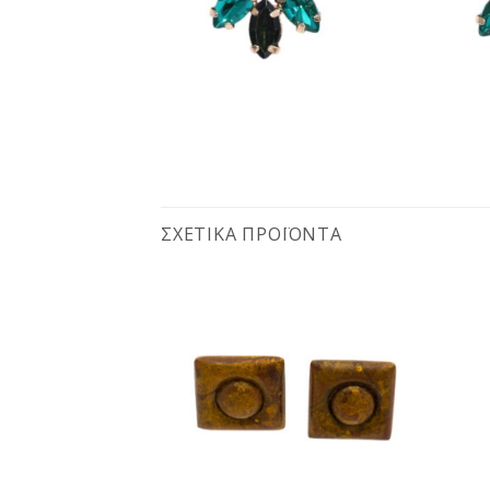
ΣΧΕΤΙΚΆ ΠΡΟΪΌΝΤΑ
Προσθήκη
Προσθήκη
στη
στη
wishlist
wishlist