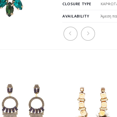
CLOSURE TYPE
ΚΑΡΦΩΤΑ
AVAILABILITY
Άμεση πα
Προσθήκη
Προσθ
στη
στη
wishlist
wishli