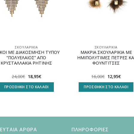
ΣΚΟΥΛΑΡΊΚΙΑ
ΣΚΟΥΛΑΡΊΚΙΑ
ΙΚΟΙ ΜΕ ΔΙΑΚΟΣΜΗΣΗ ΤΥΠΟΥ
ΜΑΚΡΙΑ ΣΚΟΥΛΑΡΙΚΙΑ ΜΕ
“ΠΟΛΥΕΛΑΙΟΣ” ΑΠΟ
ΗΜΙΠΟΛΥΤΙΜΕΣ ΠΕΤΡΕΣ ΚΑ
ΚΡΥΣΤΑΛΛΑΚΙΑ ΡΗΤΙΝΗΣ
ΦΟΥΝΤΙΤΣΕΣ
Original
Η
Original
Η
24,00
€
18,95
€
16,00
€
12,95
€
price
τρέχουσα
price
τρέχο
was:
τιμή
was:
τιμή
ΠΡΟΣΘΉΚΗ ΣΤΟ ΚΑΛΆΘΙ
ΠΡΟΣΘΉΚΗ ΣΤΟ ΚΑΛΆΘΙ
24,00€.
είναι:
16,00€.
είναι:
18,95€.
12,95€
ΕΥΤΑΙΑ ΑΡΘΡΑ
ΠΛΗΡΟΦΟΡΙΕΣ