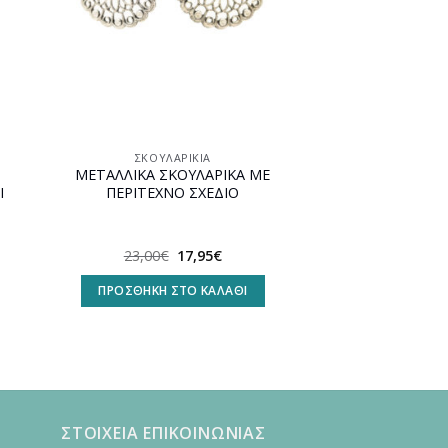
ΣΚΟΥΛΑΡΊΚΙΑ
ΜΕΤΑΛΛΙΚΑ ΣΚΟΥΛΑΡΙΚΑ ΜΕ
Ι
ΠΕΡΙΤΕΧΝΟ ΣΧΕΔΙΟ
Original
Η
23,00
€
17,95
€
υσα
price
τρέχουσα
was:
τιμή
ΠΡΟΣΘΉΚΗ ΣΤΟ ΚΑΛΆΘΙ
23,00€.
είναι:
.
17,95€.
ΣΤΟΙΧΕΙΑ ΕΠΙΚΟΙΝΩΝΙΑΣ