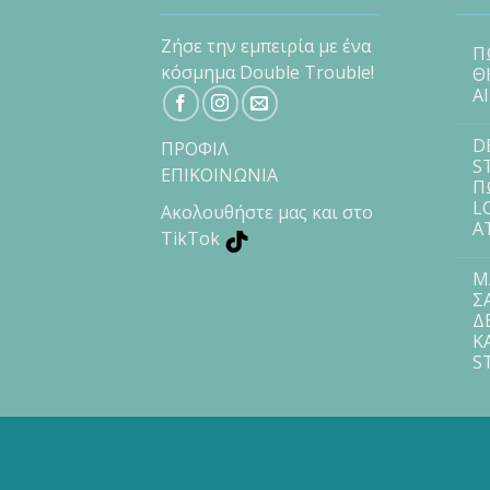
Ζήσε την εμπειρία με ένα
Π
κόσμημα Double Trouble!
Θ
Α
D
ΠΡΟΦΙΛ
S
ΕΠΙΚΟΙΝΩΝΙΑ
Π
L
Ακολουθήστε μας και στο
Α
TikTok
Μ
Σ
Δ
Κ
S