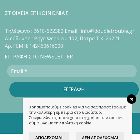
ΣΤΟΙΧΕΙΑ ΕΠΙΚΟΙΝΩΝΙΑΣ
Τηλέφωνο : 2610-622382 Email : info@doubletrouble.gr
Διεύθυνση : Ρήγα Φεραιου 102, Πάτρα Τ.Κ. 26221
Αρ. ΓΕΜΗ: 142460616000
ΕΓΓΡΑΦΗ ΣΤΟ NEWSLETTER
Χρησιμοποιούμε cookies για να σας προσφέρουμε
την καλύτερη εμπειρία στο διαδίκτυο.
Συμφωνώντας αποδέχεστε τη χρήση των cookies
Copyright 2026 ©
doubletrouble.gr
σύμφωνα με την πολιτική cookie.
Designed & developed by
ASK
ΑΠΟΔΈΧΟΜΑΙ
ΔΕΝ ΑΠΟΔΈΧΟΜΑΙ