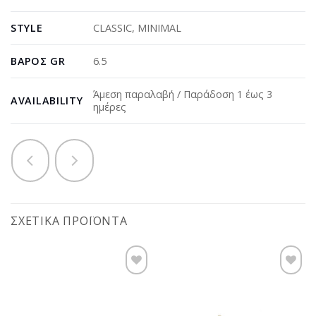
STYLE
CLASSIC
,
MINIMAL
ΒΆΡΟΣ GR
6.5
Άμεση παραλαβή / Παράδοση 1 έως 3
AVAILABILITY
ημέρες
ΣΧΕΤΙΚΆ ΠΡΟΪΌΝΤΑ
Προσθήκη
Προσθήκη
στη
στη