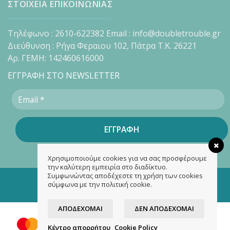
ΣΤΟΙΧΕΙΑ ΕΠΙΚΟΙΝΩΝΙΑΣ
Τηλέφωνο : 2610-622382 Email : info@doubletrouble.gr
Διεύθυνση : Ρήγα Φεραιου 102, Πάτρα Τ.Κ. 26221
Αρ. ΓΕΜΗ: 142460616000
ΕΓΓΡΑΦΗ ΣΤΟ NEWSLETTER
Χρησιμοποιούμε cookies για να σας προσφέρουμε
την καλύτερη εμπειρία στο διαδίκτυο.
Συμφωνώντας αποδέχεστε τη χρήση των cookies
Copyright 2026 ©
doubletrouble.gr
σύμφωνα με την πολιτική cookie.
Designed & developed by
ASK
ΑΠΟΔΈΧΟΜΑΙ
ΔΕΝ ΑΠΟΔΈΧΟΜΑΙ
Κέντρο απορρήτου
Cookie Policy