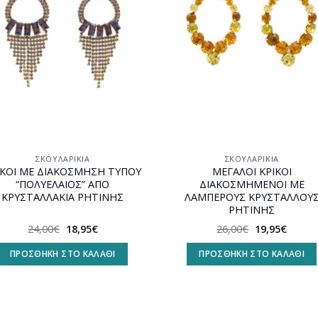
ΣΚΟΥΛΑΡΊΚΙΑ
ΣΚΟΥΛΑΡΊΚΙΑ
ΙΚΟΙ ΜΕ ΔΙΑΚΟΣΜΗΣΗ ΤΥΠΟΥ
ΜΕΓΑΛΟΙ ΚΡΙΚΟΙ
“ΠΟΛΥΕΛΑΙΟΣ” ΑΠΟ
ΔΙΑΚΟΣΜΗΜΕΝΟΙ ΜΕ
ΚΡΥΣΤΑΛΛΑΚΙΑ ΡΗΤΙΝΗΣ
ΛΑΜΠΕΡΟΥΣ ΚΡΥΣΤΑΛΛΟΥ
ΡΗΤΙΝΗΣ
Original
Η
Original
Η
24,00
€
18,95
€
26,00
€
19,95
€
price
τρέχουσα
price
τρέχο
was:
τιμή
was:
τιμή
ΠΡΟΣΘΉΚΗ ΣΤΟ ΚΑΛΆΘΙ
ΠΡΟΣΘΉΚΗ ΣΤΟ ΚΑΛΆΘΙ
24,00€.
είναι:
26,00€.
είναι:
18,95€.
19,95€