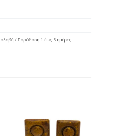
αλαβή / Παράδοση 1 έως 3 ημέρες
ήκη
Προσθήκη
στη
st
wishlist