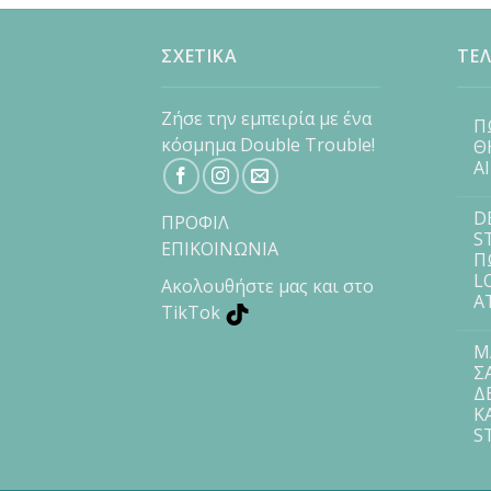
ΣΧΕΤΙΚΑ
ΤΕΛ
Ζήσε την εμπειρία με ένα
Π
κόσμημα Double Trouble!
Θ
Α
D
ΠΡΟΦΙΛ
S
ΕΠΙΚΟΙΝΩΝΙΑ
Π
L
Ακολουθήστε μας και στο
Α
TikTok
Μ
Σ
Δ
Κ
S