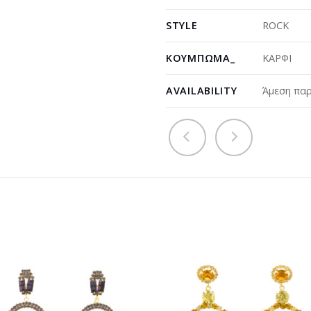
STYLE
ROCK
ΚΟΎΜΠΩΜΑ_
ΚΑΡΦΙ
AVAILABILITY
Άμεση παρ
Προσθήκη
Προσθ
στη
στη
wishlist
wishli