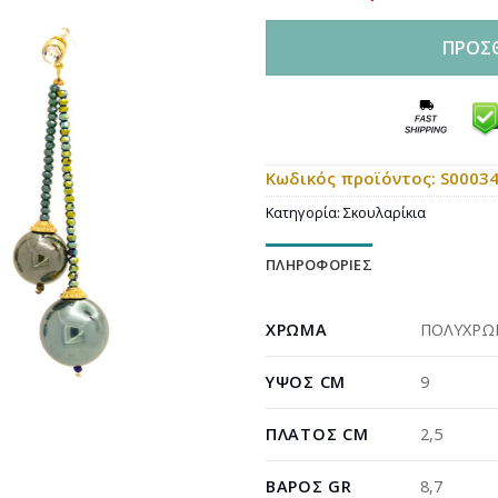
ΠΡΟΣ
Κωδικός προϊόντος:
S0003
Κατηγορία:
Σκουλαρίκια
ΠΛΗΡΟΦΟΡΊΕΣ
ΧΡΏΜΑ
ΠΟΛΥΧΡΩ
ΎΨΟΣ CM
9
ΠΛΆΤΟΣ CM
2,5
ΒΆΡΟΣ GR
8,7