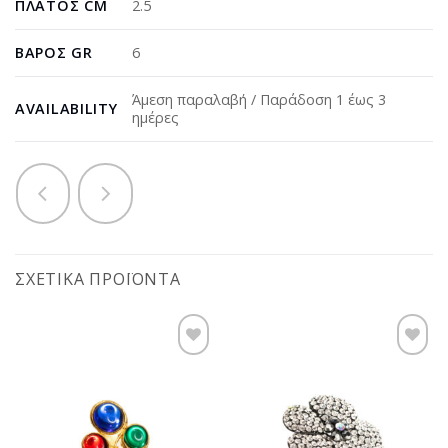
ΠΛΆΤΟΣ CM
2.5
ΒΆΡΟΣ GR
6
Άμεση παραλαβή / Παράδοση 1 έως 3
AVAILABILITY
ημέρες
ΣΧΕΤΙΚΆ ΠΡΟΪΌΝΤΑ
Προσθήκη
Προσθήκη
στη
στη
wishlist
wishlist