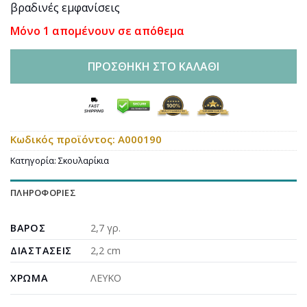
was:
τιμή
βραδινές εμφανίσεις
18,00€.
είναι:
Μόνο 1 απομένουν σε απόθεμα
13,95€.
ΠΡΟΣΘΉΚΗ ΣΤΟ ΚΑΛΆΘΙ
Κωδικός προϊόντος:
A000190
Κατηγορία:
Σκουλαρίκια
ΠΛΗΡΟΦΟΡΊΕΣ
ΒΆΡΟΣ
2,7 γρ.
ΔΙΑΣΤΆΣΕΙΣ
2,2 cm
ΧΡΏΜΑ
ΛΕΥΚΟ