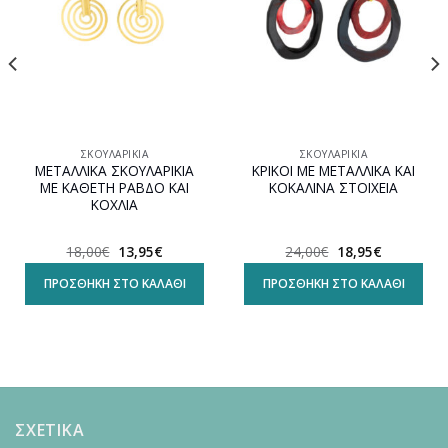
ΣΚΟΥΛΑΡΊΚΙΑ
ΣΚΟΥΛΑΡΊΚΙΑ
ΜΕΤΑΛΛΙΚΑ ΣΚΟΥΛΑΡΙΚΙΑ
ΚΡΙΚΟΙ ΜΕ ΜΕΤΑΛΛΙΚΑ ΚΑΙ
ΜΕ ΚΑΘΕΤΗ ΡΑΒΔΟ ΚΑΙ
ΚΟΚΑΛΙΝΑ ΣΤΟΙΧΕΙΑ
ΚΟΧΛΙΑ
Original
Η
Original
Η
18,00
€
13,95
€
24,00
€
18,95
€
α
price
τρέχουσα
price
τρέχουσα
was:
τιμή
was:
τιμή
ΠΡΟΣΘΉΚΗ ΣΤΟ ΚΑΛΆΘΙ
ΠΡΟΣΘΉΚΗ ΣΤΟ ΚΑΛΆΘΙ
18,00€.
είναι:
24,00€.
είναι:
13,95€.
18,95€.
ΣΧΕΤΙΚΑ