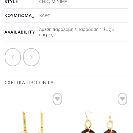
STYLE
CHIC
,
MINIMAL
ΚΟΎΜΠΩΜΑ_
ΚΑΡΦΙ
Άμεση παραλαβή / Παράδοση 1 έως 3
AVAILABILITY
ημέρες
ΣΧΕΤΙΚΆ ΠΡΟΪΌΝΤΑ
Προσθήκη
Προσθήκη
στη
στη
wishlist
wishlist