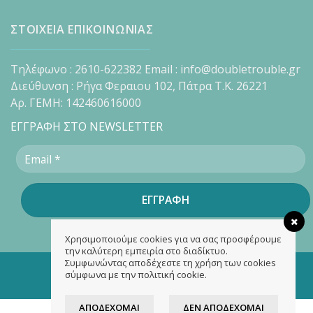
ΣΤΟΙΧΕΙΑ ΕΠΙΚΟΙΝΩΝΙΑΣ
Τηλέφωνο : 2610-622382 Email : info@doubletrouble.gr
Διεύθυνση : Ρήγα Φεραιου 102, Πάτρα Τ.Κ. 26221
Αρ. ΓΕΜΗ: 142460616000
ΕΓΓΡΑΦΗ ΣΤΟ NEWSLETTER
Χρησιμοποιούμε cookies για να σας προσφέρουμε
την καλύτερη εμπειρία στο διαδίκτυο.
Συμφωνώντας αποδέχεστε τη χρήση των cookies
Copyright 2026 ©
doubletrouble.gr
σύμφωνα με την πολιτική cookie.
Designed & developed by
ASK
ΑΠΟΔΈΧΟΜΑΙ
ΔΕΝ ΑΠΟΔΈΧΟΜΑΙ