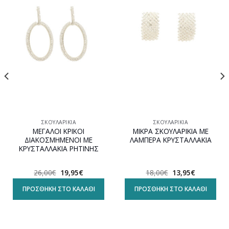
Προσθήκη
Προσθήκη
στη
στη
wishlist
wishlist
ΣΚΟΥΛΑΡΊΚΙΑ
ΣΚΟΥΛΑΡΊΚΙΑ
ΜΕΓΑΛΟΙ ΚΡΙΚΟΙ
ΜΙΚΡΑ ΣΚΟΥΛΑΡΙΚΙΑ ΜΕ
ΔΙΑΚΟΣΜΗΜΕΝΟΙ ΜΕ
ΛΑΜΠΕΡΑ ΚΡΥΣΤΑΛΛΑΚΙΑ
ΚΡΥΣΤΑΛΛΑΚΙΑ ΡΗΤΙΝΗΣ
Original
Η
Original
Η
26,00
€
19,95
€
18,00
€
13,95
€
α
price
τρέχουσα
price
τρέχουσα
was:
τιμή
was:
τιμή
ΠΡΟΣΘΉΚΗ ΣΤΟ ΚΑΛΆΘΙ
ΠΡΟΣΘΉΚΗ ΣΤΟ ΚΑΛΆΘΙ
26,00€.
είναι:
18,00€.
είναι:
19,95€.
13,95€.