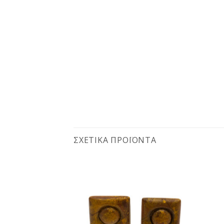
ΣΧΕΤΙΚΆ ΠΡΟΪΌΝΤΑ
Προσθήκη
Προσθήκη
στη
στη
wishlist
wishlist