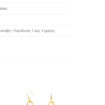
IMAL
αλαβή / Παράδοση 1 έως 3 ημέρες
ήκη
Προσθήκη
στη
st
wishlist