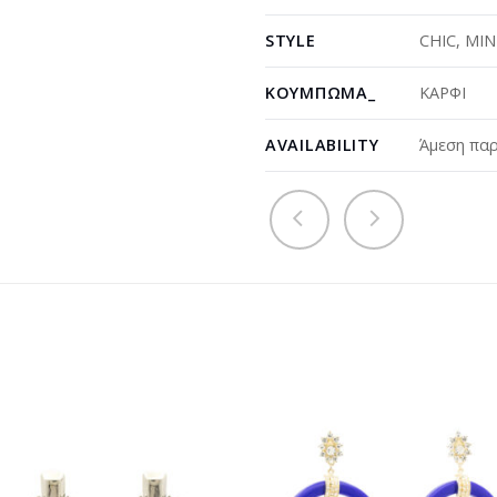
STYLE
CHIC
,
MIN
ΚΟΎΜΠΩΜΑ_
ΚΑΡΦΙ
AVAILABILITY
Άμεση παρ
Προσθήκη
Προσθ
στη
στη
wishlist
wishli