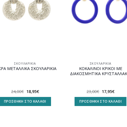
ΣΚΟΥΛΑΡΊΚΙΑ
ΣΚΟΥΛΑΡΊΚΙΑ
ΚΟΚΑΛΙΝΟΙ ΚΡΙΚΟΙ ΜΕ
ΚΡΑ ΜΕΤΑΛΛΙΚΑ ΣΚΟΥΛΑΡΙΚΙΑ
ΔΙΑΚΟΣΜΗΤΙΚΑ ΚΡΥΣΤΑΛΛΑΚ
Original
Η
Original
Η
23,00
€
17,95
€
24,00
€
18,95
€
price
τρέχο
price
τρέχουσα
was:
τιμή
was:
τιμή
ΠΡΟΣΘΉΚΗ ΣΤΟ ΚΑΛΆΘΙ
ΠΡΟΣΘΉΚΗ ΣΤΟ ΚΑΛΆΘΙ
23,00€.
είναι:
24,00€.
είναι:
17,95€
18,95€.