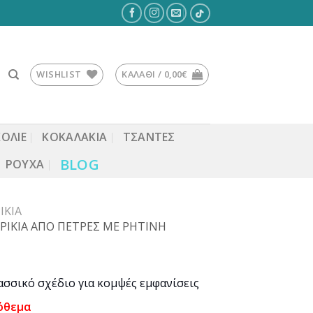
WISHLIST
ΚΑΛΆΘΙ /
0,00
€
ΚΟΛΙΕ
ΚΟΚΑΛΆΚΙΑ
ΤΣΆΝΤΕΣ
BLOG
ΡΟΎΧΑ
ΊΚΙΑ
ΡΙΚΙΑ ΑΠΟ ΠΕΤΡΕΣ ΜΕ ΡΗΤΙΝΗ
ασσικό σχέδιο για κομψές εμφανίσεις
όθεμα