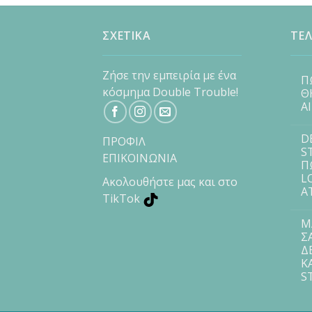
ΣΧΕΤΙΚΑ
ΤΕΛ
Ζήσε την εμπειρία με ένα
Π
κόσμημα Double Trouble!
Θ
Α
D
ΠΡΟΦΙΛ
S
ΕΠΙΚΟΙΝΩΝΙΑ
Π
L
Ακολουθήστε μας και στο
Α
TikTok
Μ
Σ
Δ
Κ
S