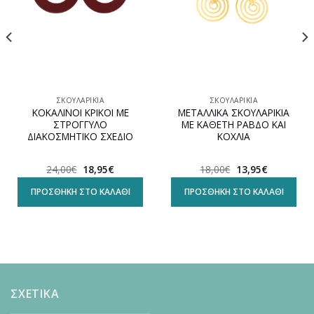
ΣΚΟΥΛΑΡΊΚΙΑ
ΣΚΟΥΛΑΡΊΚΙΑ
ΚΟΚΑΛΙΝΟΙ ΚΡΙΚΟΙ ΜΕ
ΜΕΤΑΛΛΙΚΑ ΣΚΟΥΛΑΡΙΚΙΑ
ΣΤΡΟΓΓΥΛΟ
ΜΕ ΚΑΘΕΤΗ ΡΑΒΔΟ ΚΑΙ
ΔΙΑΚΟΣΜΗΤΙΚΟ ΣΧΕΔΙΟ
ΚΟΧΛΙΑ
Original
Η
Original
Η
24,00
€
18,95
€
18,00
€
13,95
€
α
price
τρέχουσα
price
τρέχουσα
was:
τιμή
was:
τιμή
ΠΡΟΣΘΉΚΗ ΣΤΟ ΚΑΛΆΘΙ
ΠΡΟΣΘΉΚΗ ΣΤΟ ΚΑΛΆΘΙ
24,00€.
είναι:
18,00€.
είναι:
18,95€.
13,95€.
ΣΧΕΤΙΚΑ