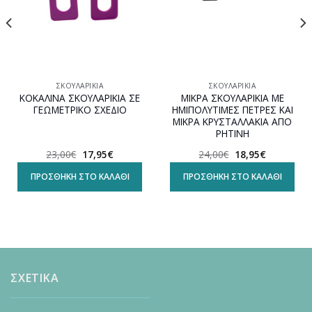
ΣΚΟΥΛΑΡΊΚΙΑ
ΣΚΟΥΛΑΡΊΚΙΑ
ΚΟΚΑΛΙΝΑ ΣΚΟΥΛΑΡΙΚΙΑ ΣΕ
ΜΙΚΡΑ ΣΚΟΥΛΑΡΙΚΙΑ ΜΕ
ΓΕΩΜΕΤΡΙΚΟ ΣΧΕΔΙΟ
ΗΜΙΠΟΛΥΤΙΜΕΣ ΠΕΤΡΕΣ ΚΑΙ
ΜΙΚΡΑ ΚΡΥΣΤΑΛΛΑΚΙΑ ΑΠΟ
ΡΗΤΙΝΗ
Original
Η
Original
Η
23,00
€
17,95
€
24,00
€
18,95
€
α
price
τρέχουσα
price
τρέχουσα
was:
τιμή
was:
τιμή
ΠΡΟΣΘΉΚΗ ΣΤΟ ΚΑΛΆΘΙ
ΠΡΟΣΘΉΚΗ ΣΤΟ ΚΑΛΆΘΙ
23,00€.
είναι:
24,00€.
είναι:
17,95€.
18,95€.
ΣΧΕΤΙΚΑ