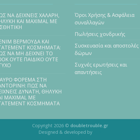
Όροι Χρήσης & Ασφάλεια
ΩΣ ΝΑ ΔΕΙΧΝΕΙΣ ΧΑΛΑΡΗ,
ΗΛΥΚΗ ΚΑΙ MAXIMAL ΜΕ
συναλλαγών
ΙΣΘΗΤΙΚΗ
Πωλήσεις χονδρικής
ENIM ΒΕΡΜΟΥΔΑ ΚΑΙ
Συσκευασία και αποστολές
TATEMENT ΚΟΣΜΗΜΑΤΑ:
δώρων
ΩΣ ΝΑ ΜΗ ΔΕΙΧΝΕΙ ΤΟ
OOK ΟΥΤΕ ΠΑΙΔΙΚΟ ΟΥΤΕ
Συχνές ερωτήσεις και
ΤΥΧΟ
απαντήσεις
ΑΥΡΟ ΦΟΡΕΜΑ ΣΤΗ
ΑΝΤΟΡΙΝΗ: ΠΩΣ ΝΑ
ΕΙΧΝΕΙΣ ΔΥΝΑΤΗ, ΘΗΛΥΚΗ
ΑΙ MAXIMAL ΜΕ
TATEMENT ΚΟΣΜΗΜΑΤΑ
Copyright 2026 ©
doubletrouble.gr
Designed & developed by
ASK