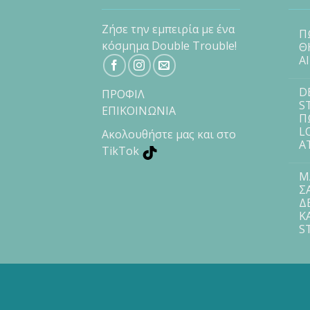
Ζήσε την εμπειρία με ένα
Π
κόσμημα Double Trouble!
Θ
Α
D
ΠΡΟΦΙΛ
S
ΕΠΙΚΟΙΝΩΝΙΑ
Π
L
Ακολουθήστε μας και στο
Α
TikTok
Μ
Σ
Δ
Κ
S