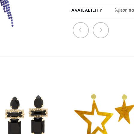
AVAILABILITY
Άμεση πα
Προσθήκη
Προσθ
στη
στη
wishlist
wishli