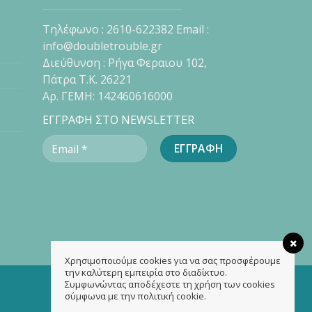
Τηλέφωνο : 2610-622382 Email :
info@doubletrouble.gr
Διεύθυνση : Ρήγα Φεραιου 102,
Πάτρα Τ.Κ. 26221
Αρ. ΓΕΜΗ: 142460616000
ΕΓΓΡΑΦΗ ΣΤΟ NEWSLETTER
Χρησιμοποιούμε cookies για να σας προσφέρουμε
την καλύτερη εμπειρία στο διαδίκτυο.
Συμφωνώντας αποδέχεστε τη χρήση των cookies
σύμφωνα με την πολιτική cookie.