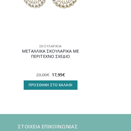
ΣΚΟΥΛΑΡΊΚΙΑ
ΜΕΤΑΛΛΙΚΑ ΣΚΟΥΛΑΡΙΚΑ ΜΕ
ΠΕΡΙΤΕΧΝΟ ΣΧΕΔΙΟ
Original
Η
23,00
€
17,95
€
υσα
price
τρέχουσα
was:
τιμή
ΠΡΟΣΘΉΚΗ ΣΤΟ ΚΑΛΆΘΙ
23,00€.
είναι:
.
17,95€.
ΣΤΟΙΧΕΙΑ ΕΠΙΚΟΙΝΩΝΙΑΣ