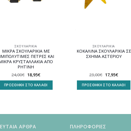
ΣΚΟΥΛΑΡΊΚΙΑ
ΣΚΟΥΛΑΡΊΚΙΑ
ΜΙΚΡΑ ΣΚΟΥΛΑΡΙΚΙΑ ΜΕ
ΚΟΚΑΛΙΝΑ ΣΚΟΥΛΑΡΙΚΙΑ ΣΕ
ΜΙΠΟΛΥΤΙΜΕΣ ΠΕΤΡΕΣ ΚΑΙ
ΣΧΗΜΑ ΑΣΤΕΡΙΟΥ
ΜΙΚΡΑ ΚΡΥΣΤΑΛΛΑΚΙΑ ΑΠΟ
ΡΗΤΙΝΗ
Original
Η
Original
Η
24,00
€
18,95
€
23,00
€
17,95
€
price
τρέχουσα
price
τρέχο
was:
τιμή
was:
τιμή
ΠΡΟΣΘΉΚΗ ΣΤΟ ΚΑΛΆΘΙ
ΠΡΟΣΘΉΚΗ ΣΤΟ ΚΑΛΆΘΙ
24,00€.
είναι:
23,00€.
είναι:
18,95€.
17,95€
ΕΥΤΑΙΑ ΑΡΘΡΑ
ΠΛΗΡΟΦΟΡΙΕΣ