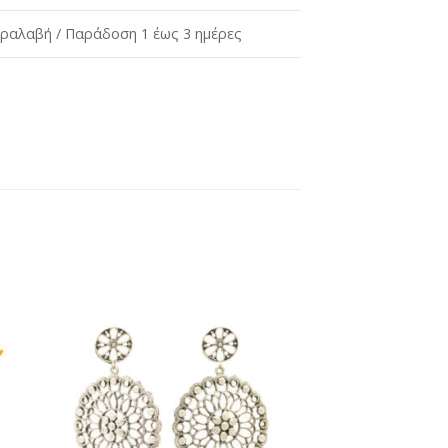
ραλαβή / Παράδοση 1 έως 3 ημέρες
ήκη
Προσθήκη
στη
st
wishlist