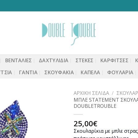
ΒΕΝΤΆΛΙΕΣ
ΔΑΧΤΥΛΙΔΙΑ
ΣΤΈΚΕΣ
ΚΑΡΦΙΤΣΕΣ
ΤΣΙΑ
ΓΆΝΤΙΑ
ΣΚΟΥΦΆΚΙΑ
ΚΑΠΈΛΑ
ΦΟΥΛΆΡΙΑ
ΑΡΧΙΚΉ ΣΕΛΊΔΑ
/
ΣΚΟΥΛΑΡ
ΜΠΛΕ STATEMENT ΣΚΟΥΛΑ
DOUBLETROUBLE
Προσθήκη
25,00
€
στη
Σκουλαρίκια με μπλε στρας
wishlist