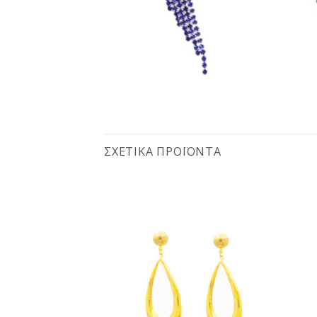
ΣΧΕΤΙΚΆ ΠΡΟΪΌΝΤΑ
Προσθήκη
Προσθήκη
στη
στη
wishlist
wishlist