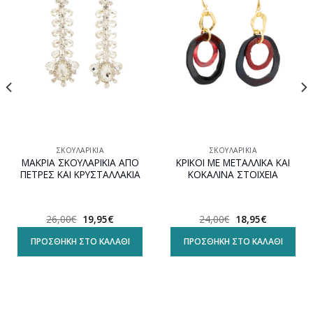
Προσθήκη
Προσθήκη
στη
στη
wishlist
wishlist
ΣΚΟΥΛΑΡΊΚΙΑ
ΣΚΟΥΛΑΡΊΚΙΑ
ΜΑΚΡΙΑ ΣΚΟΥΛΑΡΙΚΙΑ ΑΠΟ
ΚΡΙΚΟΙ ΜΕ ΜΕΤΑΛΛΙΚΑ ΚΑΙ
ΠΕΤΡΕΣ ΚΑΙ ΚΡΥΣΤΑΛΛΑΚΙΑ
ΚΟΚΑΛΙΝΑ ΣΤΟΙΧΕΙΑ
Original
Η
Original
Η
26,00
€
19,95
€
24,00
€
18,95
€
α
price
τρέχουσα
price
τρέχουσα
was:
τιμή
was:
τιμή
ΠΡΟΣΘΉΚΗ ΣΤΟ ΚΑΛΆΘΙ
ΠΡΟΣΘΉΚΗ ΣΤΟ ΚΑΛΆΘΙ
26,00€.
είναι:
24,00€.
είναι:
19,95€.
18,95€.