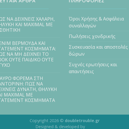
ΕΥΤΑΙΑ ΑΡΘΡΑ
ΠΛΗΡΟΦΟΡΙΕΣ
Όροι Χρήσης & Ασφάλεια
ΩΣ ΝΑ ΔΕΙΧΝΕΙΣ ΧΑΛΑΡΗ,
ΗΛΥΚΗ ΚΑΙ MAXIMAL ΜΕ
συναλλαγών
ΙΣΘΗΤΙΚΗ
Πωλήσεις χονδρικής
ENIM ΒΕΡΜΟΥΔΑ ΚΑΙ
Συσκευασία και αποστολές
TATEMENT ΚΟΣΜΗΜΑΤΑ:
δώρων
ΩΣ ΝΑ ΜΗ ΔΕΙΧΝΕΙ ΤΟ
OOK ΟΥΤΕ ΠΑΙΔΙΚΟ ΟΥΤΕ
Συχνές ερωτήσεις και
ΤΥΧΟ
απαντήσεις
ΑΥΡΟ ΦΟΡΕΜΑ ΣΤΗ
ΑΝΤΟΡΙΝΗ: ΠΩΣ ΝΑ
ΕΙΧΝΕΙΣ ΔΥΝΑΤΗ, ΘΗΛΥΚΗ
ΑΙ MAXIMAL ΜΕ
TATEMENT ΚΟΣΜΗΜΑΤΑ
Copyright 2026 ©
doubletrouble.gr
Designed & developed by
ASK