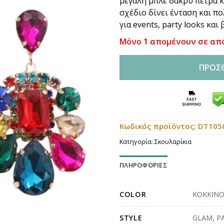
μεγάλη μπλε δάκρυ πέτρα 
σχέδιο δίνει ένταση και π
για events, party looks και 
Μόνο 1 απομένουν σε απ
ΠΡΟΣ
Κωδικός προϊόντος:
DT105
Κατηγορία:
Σκουλαρίκια
ΠΛΗΡΟΦΟΡΊΕΣ
COLOR
ΚΟΚΚΙΝ
STYLE
GLAM
,
P