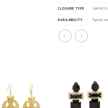
CLOSURE TYPE
ΚΑΡΦΩΤΑ
AVAILABILITY
Άμεση πα
Προσθήκη
Προσθ
στη
στη
wishlist
wishli