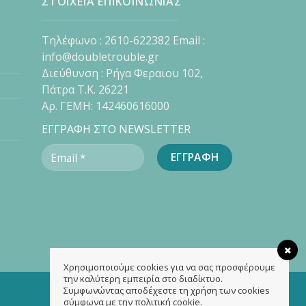
ΣΤΟΙΧΕΙΑ ΕΠΙΚΟΙΝΩΝΙΑΣ
Τηλέφωνο : 2610-622382 Email :
info@doubletrouble.gr
Διεύθυνση : Ρήγα Φεραιου 102,
Πάτρα Τ.Κ. 26221
Αρ. ΓΕΜΗ: 142460616000
ΕΓΓΡΑΦΗ ΣΤΟ NEWSLETTER
Χρησιμοποιούμε cookies για να σας προσφέρουμε
την καλύτερη εμπειρία στο διαδίκτυο.
Συμφωνώντας αποδέχεστε τη χρήση των cookies
σύμφωνα με την πολιτική cookie.