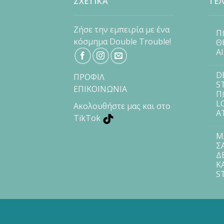
ΣΧΕΤΙΚΑ
ΤΕΛ
Ζήσε την εμπειρία με ένα
Π
κόσμημα Double Trouble!
Θ
Α
D
ΠΡΟΦΙΛ
S
ΕΠΙΚΟΙΝΩΝΙΑ
Π
L
Ακολουθήστε μας και στο
Α
TikTok
Μ
Σ
Δ
Κ
S