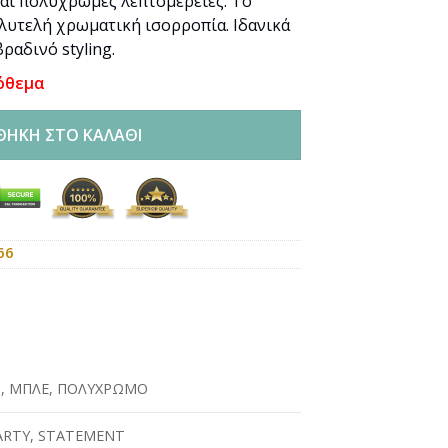
και πολύχρωμες λεπτομέρειες. Το
ολυτελή χρωματική ισορροπία. Ιδανικά
βραδινό styling.
όθεμα
ΘΉΚΗ ΣΤΟ ΚΑΛΆΘΙ
66
Ο
,
ΜΠΛΕ
,
ΠΟΛΥΧΡΩΜΟ
ARTY
,
STATEMENT