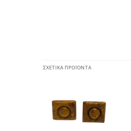
ΣΧΕΤΙΚΆ ΠΡΟΪΌΝΤΑ
Προσθήκη
Προσθήκη
στη
στη
wishlist
wishlist