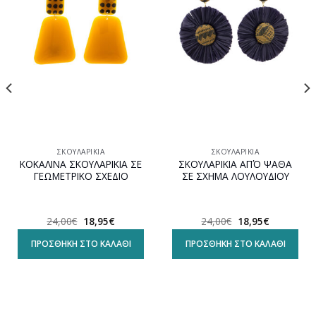
Προσθήκη
Προσθήκη
στη
στη
wishlist
wishlist
ΣΚΟΥΛΑΡΊΚΙΑ
ΣΚΟΥΛΑΡΊΚΙΑ
ΚΟΚΑΛΙΝΑ ΣΚΟΥΛΑΡΙΚΙΑ ΣΕ
ΣΚΟΥΛΑΡΙΚΙΑ ΑΠΌ ΨΑΘΑ
ΓΕΩΜΕΤΡΙΚΟ ΣΧΕΔΙΟ
ΣΕ ΣΧΗΜΑ ΛΟΥΛΟΥΔΙΟΥ
Original
Η
Original
Η
24,00
€
18,95
€
24,00
€
18,95
€
α
price
τρέχουσα
price
τρέχουσα
was:
τιμή
was:
τιμή
ΠΡΟΣΘΉΚΗ ΣΤΟ ΚΑΛΆΘΙ
ΠΡΟΣΘΉΚΗ ΣΤΟ ΚΑΛΆΘΙ
24,00€.
είναι:
24,00€.
είναι:
18,95€.
18,95€.