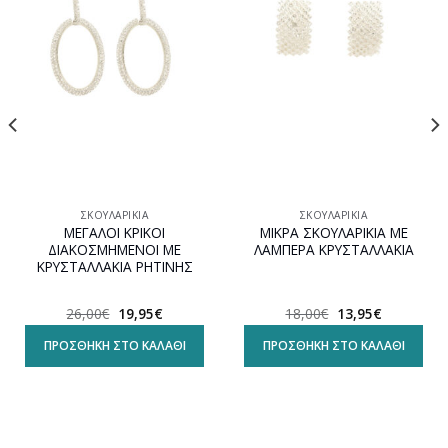
Προσθήκη
Προσθήκη
στη
στη
wishlist
wishlist
ΣΚΟΥΛΑΡΊΚΙΑ
ΣΚΟΥΛΑΡΊΚΙΑ
ΜΕΓΑΛΟΙ ΚΡΙΚΟΙ
ΜΙΚΡΑ ΣΚΟΥΛΑΡΙΚΙΑ ΜΕ
ΔΙΑΚΟΣΜΗΜΕΝΟΙ ΜΕ
ΛΑΜΠΕΡΑ ΚΡΥΣΤΑΛΛΑΚΙΑ
ΚΡΥΣΤΑΛΛΑΚΙΑ ΡΗΤΙΝΗΣ
Original
Η
Original
Η
26,00
€
19,95
€
18,00
€
13,95
€
α
price
τρέχουσα
price
τρέχουσα
was:
τιμή
was:
τιμή
ΠΡΟΣΘΉΚΗ ΣΤΟ ΚΑΛΆΘΙ
ΠΡΟΣΘΉΚΗ ΣΤΟ ΚΑΛΆΘΙ
26,00€.
είναι:
18,00€.
είναι:
19,95€.
13,95€.