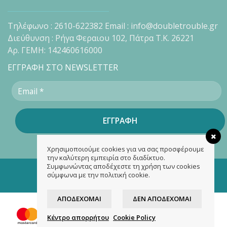
Τηλέφωνο : 2610-622382 Email : info@doubletrouble.gr
Διεύθυνση : Ρήγα Φεραιου 102, Πάτρα Τ.Κ. 26221
Αρ. ΓΕΜΗ: 142460616000
ΕΓΓΡΑΦΗ ΣΤΟ NEWSLETTER
Χρησιμοποιούμε cookies για να σας προσφέρουμε
την καλύτερη εμπειρία στο διαδίκτυο.
Συμφωνώντας αποδέχεστε τη χρήση των cookies
Copyright 2026 ©
doubletrouble.gr
σύμφωνα με την πολιτική cookie.
Designed & developed by
ASK
ΑΠΟΔΈΧΟΜΑΙ
ΔΕΝ ΑΠΟΔΈΧΟΜΑΙ
Κέντρο απορρήτου
Cookie Policy