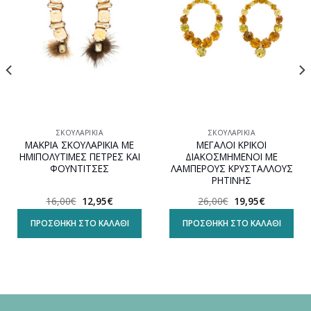
wishlist
wishlist
ΣΚΟΥΛΑΡΊΚΙΑ
ΣΚΟΥΛΑΡΊΚΙΑ
ΜΑΚΡΙΑ ΣΚΟΥΛΑΡΙΚΙΑ ΜΕ
ΜΕΓΑΛΟΙ ΚΡΙΚΟΙ
ΗΜΙΠΟΛΥΤΙΜΕΣ ΠΕΤΡΕΣ ΚΑΙ
ΔΙΑΚΟΣΜΗΜΕΝΟΙ ΜΕ
ΦΟΥΝΤΙΤΣΕΣ
ΛΑΜΠΕΡΟΥΣ ΚΡΥΣΤΑΛΛΟΥΣ
ΡΗΤΙΝΗΣ
Original
Η
Original
Η
16,00
€
12,95
€
26,00
€
19,95
€
α
price
τρέχουσα
price
τρέχουσα
was:
τιμή
was:
τιμή
ΠΡΟΣΘΉΚΗ ΣΤΟ ΚΑΛΆΘΙ
ΠΡΟΣΘΉΚΗ ΣΤΟ ΚΑΛΆΘΙ
16,00€.
είναι:
26,00€.
είναι:
12,95€.
19,95€.