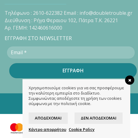
Τηλέφωνο : 2610-622382 Email : info@doubletrouble.gr
Διεύθυνση : Ρήγα Φεραιου 102, Πάτρα Τ.Κ. 26221
Αρ. ΓΕΜΗ: 142460616000
ΕΓΓΡΑΦΗ ΣΤΟ NEWSLETTER
Χρησιμοποιούμε cookies για να σας προσφέρουμε
την καλύτερη εμπειρία στο διαδίκτυο.
Συμφωνώντας αποδέχεστε τη χρήση των cookies
Copyright 2026 ©
doubletrouble.gr
σύμφωνα με την πολιτική cookie.
Designed & developed by
ASK
ΑΠΟΔΈΧΟΜΑΙ
ΔΕΝ ΑΠΟΔΈΧΟΜΑΙ
Κέντρο απορρήτου
Cookie Policy