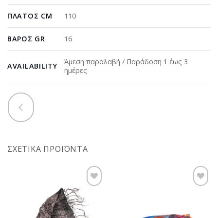
ΠΛΆΤΟΣ CM
110
ΒΆΡΟΣ GR
16
Άμεση παραλαβή / Παράδοση 1 έως 3
AVAILABILITY
ημέρες
ΣΧΕΤΙΚΆ ΠΡΟΪΌΝΤΑ
Προσθήκη
Προσθήκη
στη
στη
wishlist
wishlist