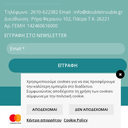
Τηλέφωνο : 2610-622382 Email : info@doubletrouble.gr
Διεύθυνση : Ρήγα Φεραιου 102, Πάτρα Τ.Κ. 26221
Αρ. ΓΕΜΗ: 142460616000
ΕΓΓΡΑΦΗ ΣΤΟ NEWSLETTER
Χρησιμοποιούμε cookies για να σας προσφέρουμε
την καλύτερη εμπειρία στο διαδίκτυο.
Συμφωνώντας αποδέχεστε τη χρήση των cookies
Copyright 2026 ©
doubletrouble.gr
σύμφωνα με την πολιτική cookie.
Designed & developed by
ASK
ΑΠΟΔΈΧΟΜΑΙ
ΔΕΝ ΑΠΟΔΈΧΟΜΑΙ
Κέντρο απορρήτου
Cookie Policy