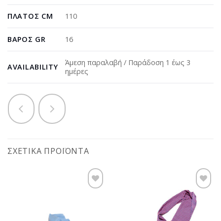
ΠΛΆΤΟΣ CM
110
ΒΆΡΟΣ GR
16
Άμεση παραλαβή / Παράδοση 1 έως 3
AVAILABILITY
ημέρες
ΣΧΕΤΙΚΆ ΠΡΟΪΌΝΤΑ
Προσθήκη
Προσθήκη
στη
στη
wishlist
wishlist