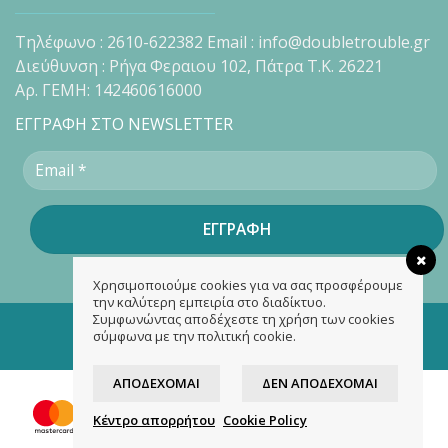
Τηλέφωνο : 2610-622382 Email : info@doubletrouble.gr
Διεύθυνση : Ρήγα Φεραιου 102, Πάτρα Τ.Κ. 26221
Αρ. ΓΕΜΗ: 142460616000
ΕΓΓΡΑΦΗ ΣΤΟ NEWSLETTER
Χρησιμοποιούμε cookies για να σας προσφέρουμε
την καλύτερη εμπειρία στο διαδίκτυο.
Συμφωνώντας αποδέχεστε τη χρήση των cookies
Copyright 2026 ©
doubletrouble.gr
σύμφωνα με την πολιτική cookie.
Designed & developed by
ASK
ΑΠΟΔΈΧΟΜΑΙ
ΔΕΝ ΑΠΟΔΈΧΟΜΑΙ
Κέντρο απορρήτου
Cookie Policy