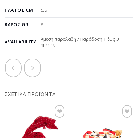
ΠΛΆΤΟΣ CM
5,5
ΒΆΡΟΣ GR
8
Άμεση παραλαβή / Παράδοση 1 έως 3
AVAILABILITY
ημέρες
ΣΧΕΤΙΚΆ ΠΡΟΪΌΝΤΑ
Προσθήκη
Προσθήκη
στη
στη
wishlist
wishlist