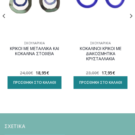
ΣΚΟΥΛΑΡΊΚΙΑ
ΣΚΟΥΛΑΡΊΚΙΑ
ΚΡΙΚΟΙ ΜΕ ΜΕΤΑΛΛΙΚΑ ΚΑΙ
ΚΟΚΑΛΙΝΟΙ ΚΡΙΚΟΙ ΜΕ
ΚΟΚΑΛΙΝΑ ΣΤΟΙΧΕΙΑ
ΔΙΑΚΟΣΜΗΤΙΚΑ
ΚΡΥΣΤΑΛΛΑΚΙΑ
Original
Η
Original
Η
24,00
€
18,95
€
23,00
€
17,95
€
α
price
τρέχουσα
price
τρέχουσα
was:
τιμή
was:
τιμή
ΠΡΟΣΘΉΚΗ ΣΤΟ ΚΑΛΆΘΙ
ΠΡΟΣΘΉΚΗ ΣΤΟ ΚΑΛΆΘΙ
24,00€.
είναι:
23,00€.
είναι:
18,95€.
17,95€.
ΣΧΕΤΙΚΑ