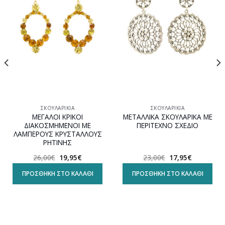
Προσθήκη
Προσθήκη
στη
στη
wishlist
wishlist
ΣΚΟΥΛΑΡΊΚΙΑ
ΣΚΟΥΛΑΡΊΚΙΑ
ΜΕΓΑΛΟΙ ΚΡΙΚΟΙ
ΜΕΤΑΛΛΙΚΑ ΣΚΟΥΛΑΡΙΚΑ ΜΕ
ΔΙΑΚΟΣΜΗΜΕΝΟΙ ΜΕ
ΠΕΡΙΤΕΧΝΟ ΣΧΕΔΙΟ
ΛΑΜΠΕΡΟΥΣ ΚΡΥΣΤΑΛΛΟΥΣ
ΡΗΤΙΝΗΣ
Original
Η
Original
Η
26,00
€
19,95
€
23,00
€
17,95
€
α
price
τρέχουσα
price
τρέχουσα
was:
τιμή
was:
τιμή
ΠΡΟΣΘΉΚΗ ΣΤΟ ΚΑΛΆΘΙ
ΠΡΟΣΘΉΚΗ ΣΤΟ ΚΑΛΆΘΙ
26,00€.
είναι:
23,00€.
είναι:
19,95€.
17,95€.