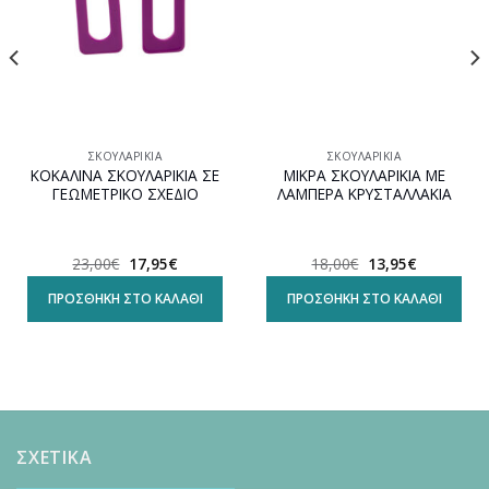
ΣΚΟΥΛΑΡΊΚΙΑ
ΣΚΟΥΛΑΡΊΚΙΑ
ΚΟΚΑΛΙΝΑ ΣΚΟΥΛΑΡΙΚΙΑ ΣΕ
ΜΙΚΡΑ ΣΚΟΥΛΑΡΙΚΙΑ ΜΕ
ΓΕΩΜΕΤΡΙΚΟ ΣΧΕΔΙΟ
ΛΑΜΠΕΡΑ ΚΡΥΣΤΑΛΛΑΚΙΑ
Original
Η
Original
Η
23,00
€
17,95
€
18,00
€
13,95
€
price
τρέχουσα
price
τρέχουσα
was:
τιμή
was:
τιμή
ΠΡΟΣΘΉΚΗ ΣΤΟ ΚΑΛΆΘΙ
ΠΡΟΣΘΉΚΗ ΣΤΟ ΚΑΛΆΘΙ
23,00€.
είναι:
18,00€.
είναι:
17,95€.
13,95€.
ΣΧΕΤΙΚΑ