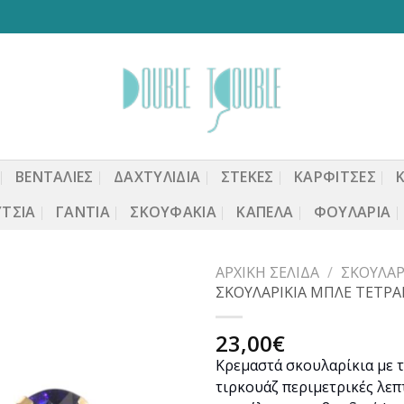
ΒΕΝΤΆΛΙΕΣ
ΔΑΧΤΥΛΙΔΙΑ
ΣΤΈΚΕΣ
ΚΑΡΦΙΤΣΕΣ
ΤΣΙΑ
ΓΆΝΤΙΑ
ΣΚΟΥΦΆΚΙΑ
ΚΑΠΈΛΑ
ΦΟΥΛΆΡΙΑ
ΑΡΧΙΚΉ ΣΕΛΊΔΑ
/
ΣΚΟΥΛΑΡ
ΣΚΟΥΛΑΡΙΚΙΑ ΜΠΛΕ ΤΕΤ
23,00
€
Προσθήκη
Κρεμαστά σκουλαρίκια με τ
στη
τιρκουάζ περιμετρικές λεπ
wishlist