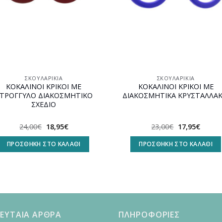
ΣΚΟΥΛΑΡΊΚΙΑ
ΣΚΟΥΛΑΡΊΚΙΑ
ΚΟΚΑΛΙΝΟΙ ΚΡΙΚΟΙ ΜΕ
ΚΟΚΑΛΙΝΟΙ ΚΡΙΚΟΙ ΜΕ
ΤΡΟΓΓΥΛΟ ΔΙΑΚΟΣΜΗΤΙΚΟ
ΔΙΑΚΟΣΜΗΤΙΚΑ ΚΡΥΣΤΑΛΛΑΚ
ΣΧΕΔΙΟ
Original
Η
Original
Η
24,00
€
18,95
€
23,00
€
17,95
€
price
τρέχουσα
price
τρέχο
was:
τιμή
was:
τιμή
ΠΡΟΣΘΉΚΗ ΣΤΟ ΚΑΛΆΘΙ
ΠΡΟΣΘΉΚΗ ΣΤΟ ΚΑΛΆΘΙ
24,00€.
είναι:
23,00€.
είναι:
18,95€.
17,95€
ΕΥΤΑΙΑ ΑΡΘΡΑ
ΠΛΗΡΟΦΟΡΙΕΣ