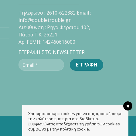
Τηλέφωνο : 2610-622382 Email :
info@doubletrouble.gr
Διεύθυνση : Ρήγα Φεραιου 102,
Πάτρα Τ.Κ. 26221
Αρ. ΓΕΜΗ: 142460616000
ΕΓΓΡΑΦΗ ΣΤΟ NEWSLETTER
Χρησιμοποιούμε cookies για να σας προσφέρουμε
την καλύτερη εμπειρία στο διαδίκτυο.
Συμφωνώντας αποδέχεστε τη χρήση των cookies
σύμφωνα με την πολιτική cookie.