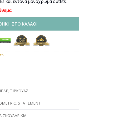
ks και έντονα μονόχρωμα outfits.
όθεμα
ΘΉΚΗ ΣΤΟ ΚΑΛΆΘΙ
75
ΜΠΛΕ
,
ΤΙΡΚΟΥΑΖ
OMETRIC
,
STATEMENT
 ΣΚΟΥΛΑΡΙΚΙΑ