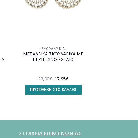
ΣΚΟΥΛΑΡΊΚΙΑ
ΜΕΤΑΛΛΙΚΑ ΣΚΟΥΛΑΡΙΚΑ ΜΕ
ΙΑ
ΠΕΡΙΤΕΧΝΟ ΣΧΕΔΙΟ
Original
Η
23,00
€
17,95
€
υσα
price
τρέχουσα
was:
τιμή
ΠΡΟΣΘΉΚΗ ΣΤΟ ΚΑΛΆΘΙ
23,00€.
είναι:
.
17,95€.
ΣΤΟΙΧΕΙΑ ΕΠΙΚΟΙΝΩΝΙΑΣ