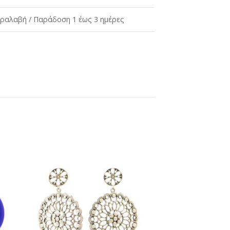
ραλαβή / Παράδοση 1 έως 3 ημέρες
ήκη
Προσθήκη
στη
st
wishlist