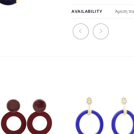
AVAILABILITY
Άμεση πα
Προσθήκη
Προσθ
στη
στη
wishlist
wishli