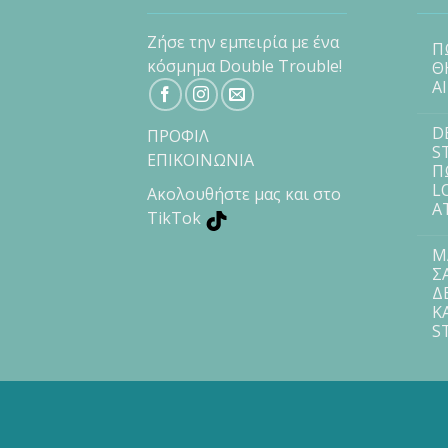
Ζήσε την εμπειρία με ένα
Π
κόσμημα Double Trouble!
Θ
Α
D
ΠΡΟΦΙΛ
S
ΕΠΙΚΟΙΝΩΝΙΑ
Π
L
Ακολουθήστε μας και στο
Α
TikTok
Μ
Σ
Δ
Κ
S