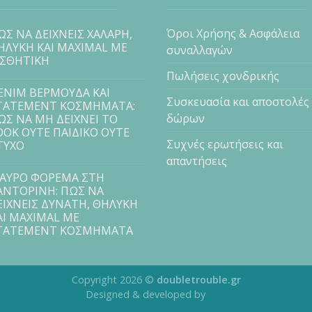
Όροι Χρήσης & Ασφάλεια
ΩΣ ΝΑ ΔΕΙΧΝΕΙΣ ΧΑΛΑΡΗ,
ΗΛΥΚΗ ΚΑΙ MAXIMAL ΜΕ
συναλλαγών
ΙΣΘΗΤΙΚΗ
Πωλήσεις χονδρικής
ENIM ΒΕΡΜΟΥΔΑ ΚΑΙ
Συσκευασία και αποστολές
TATEMENT ΚΟΣΜΗΜΑΤΑ:
δώρων
ΩΣ ΝΑ ΜΗ ΔΕΙΧΝΕΙ ΤΟ
OOK ΟΥΤΕ ΠΑΙΔΙΚΟ ΟΥΤΕ
Συχνές ερωτήσεις και
ΤΥΧΟ
απαντήσεις
ΑΥΡΟ ΦΟΡΕΜΑ ΣΤΗ
ΑΝΤΟΡΙΝΗ: ΠΩΣ ΝΑ
ΕΙΧΝΕΙΣ ΔΥΝΑΤΗ, ΘΗΛΥΚΗ
ΑΙ MAXIMAL ΜΕ
TATEMENT ΚΟΣΜΗΜΑΤΑ
Copyright 2026 ©
doubletrouble.gr
Designed & developed by
ASK