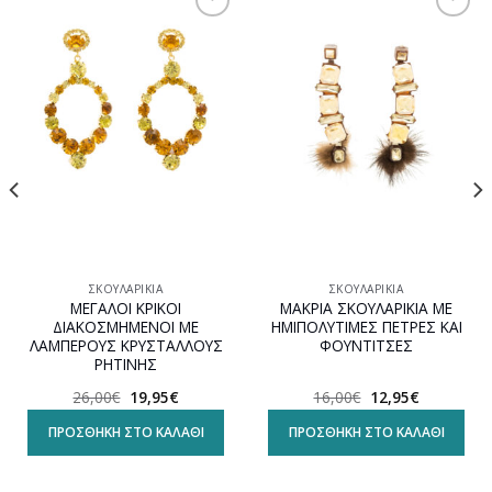
Προσθήκη
Προσθήκη
στη
στη
wishlist
wishlist
ΣΚΟΥΛΑΡΊΚΙΑ
ΣΚΟΥΛΑΡΊΚΙΑ
ΜΕΓΑΛΟΙ ΚΡΙΚΟΙ
ΜΑΚΡΙΑ ΣΚΟΥΛΑΡΙΚΙΑ ΜΕ
ΔΙΑΚΟΣΜΗΜΕΝΟΙ ΜΕ
ΗΜΙΠΟΛΥΤΙΜΕΣ ΠΕΤΡΕΣ ΚΑΙ
ΛΑΜΠΕΡΟΥΣ ΚΡΥΣΤΑΛΛΟΥΣ
ΦΟΥΝΤΙΤΣΕΣ
ΡΗΤΙΝΗΣ
Original
Η
Original
Η
26,00
€
19,95
€
16,00
€
12,95
€
α
price
τρέχουσα
price
τρέχουσα
was:
τιμή
was:
τιμή
ΠΡΟΣΘΉΚΗ ΣΤΟ ΚΑΛΆΘΙ
ΠΡΟΣΘΉΚΗ ΣΤΟ ΚΑΛΆΘΙ
26,00€.
είναι:
16,00€.
είναι:
19,95€.
12,95€.