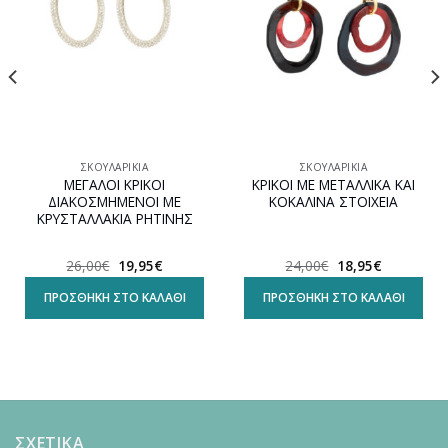
ΣΚΟΥΛΑΡΊΚΙΑ
ΣΚΟΥΛΑΡΊΚΙΑ
ΜΕΓΑΛΟΙ ΚΡΙΚΟΙ
ΚΡΙΚΟΙ ΜΕ ΜΕΤΑΛΛΙΚΑ ΚΑΙ
ΔΙΑΚΟΣΜΗΜΕΝΟΙ ΜΕ
ΚΟΚΑΛΙΝΑ ΣΤΟΙΧΕΙΑ
ΚΡΥΣΤΑΛΛΑΚΙΑ ΡΗΤΙΝΗΣ
Original
Η
Original
Η
26,00
€
19,95
€
24,00
€
18,95
€
α
price
τρέχουσα
price
τρέχουσα
was:
τιμή
was:
τιμή
ΠΡΟΣΘΉΚΗ ΣΤΟ ΚΑΛΆΘΙ
ΠΡΟΣΘΉΚΗ ΣΤΟ ΚΑΛΆΘΙ
26,00€.
είναι:
24,00€.
είναι:
19,95€.
18,95€.
ΣΧΕΤΙΚΑ