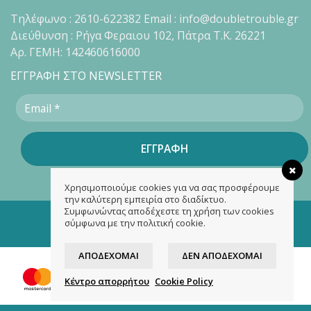
Τηλέφωνο : 2610-622382 Email : info@doubletrouble.gr
Διεύθυνση : Ρήγα Φεραιου 102, Πάτρα Τ.Κ. 26221
Αρ. ΓΕΜΗ: 142460616000
ΕΓΓΡΑΦΗ ΣΤΟ NEWSLETTER
Χρησιμοποιούμε cookies για να σας προσφέρουμε
την καλύτερη εμπειρία στο διαδίκτυο.
Συμφωνώντας αποδέχεστε τη χρήση των cookies
Copyright 2026 ©
doubletrouble.gr
σύμφωνα με την πολιτική cookie.
Designed & developed by
ASK
ΑΠΟΔΈΧΟΜΑΙ
ΔΕΝ ΑΠΟΔΈΧΟΜΑΙ
Κέντρο απορρήτου
Cookie Policy