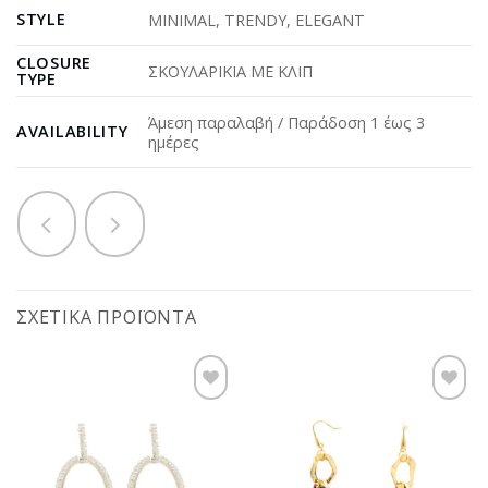
STYLE
MINIMAL
,
TRENDY
,
ELEGANT
CLOSURE
ΣΚΟΥΛΑΡΙΚΙΑ ΜΕ ΚΛΙΠ
TYPE
Άμεση παραλαβή / Παράδοση 1 έως 3
AVAILABILITY
ημέρες
ΣΧΕΤΙΚΆ ΠΡΟΪΌΝΤΑ
Προσθήκη
Προσθήκη
στη
στη
wishlist
wishlist