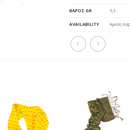
ΒΆΡΟΣ GR
5,3
AVAILABILITY
Άμεση παρ
Προσθήκη
Προσθ
στη
στη
wishlist
wishli