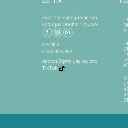
ΣΧΕΤΙΚΑ
ΤΕΛ
Ζήσε την εμπειρία με ένα
Π
κόσμημα Double Trouble!
Θ
Α
D
ΠΡΟΦΙΛ
S
ΕΠΙΚΟΙΝΩΝΙΑ
Π
L
Ακολουθήστε μας και στο
Α
TikTok
Μ
Σ
Δ
Κ
S