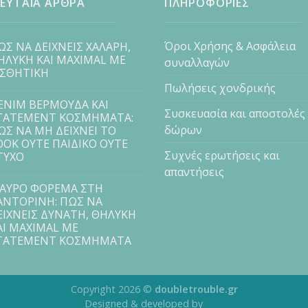
ΕΥΤΑΙΑ ΑΡΘΡΑ
ΠΛΗΡΟΦΟΡΙΕΣ
Όροι Χρήσης & Ασφάλεια
ΩΣ ΝΑ ΔΕΙΧΝΕΙΣ ΧΑΛΑΡΗ,
ΗΛΥΚΗ ΚΑΙ MAXIMAL ΜΕ
συναλλαγών
ΙΣΘΗΤΙΚΗ
Πωλήσεις χονδρικής
ENIM ΒΕΡΜΟΥΔΑ ΚΑΙ
Συσκευασία και αποστολές
TATEMENT ΚΟΣΜΗΜΑΤΑ:
δώρων
ΩΣ ΝΑ ΜΗ ΔΕΙΧΝΕΙ ΤΟ
OOK ΟΥΤΕ ΠΑΙΔΙΚΟ ΟΥΤΕ
Συχνές ερωτήσεις και
ΤΥΧΟ
απαντήσεις
ΑΥΡΟ ΦΟΡΕΜΑ ΣΤΗ
ΑΝΤΟΡΙΝΗ: ΠΩΣ ΝΑ
ΕΙΧΝΕΙΣ ΔΥΝΑΤΗ, ΘΗΛΥΚΗ
ΑΙ MAXIMAL ΜΕ
TATEMENT ΚΟΣΜΗΜΑΤΑ
Copyright 2026 ©
doubletrouble.gr
Designed & developed by
ASK