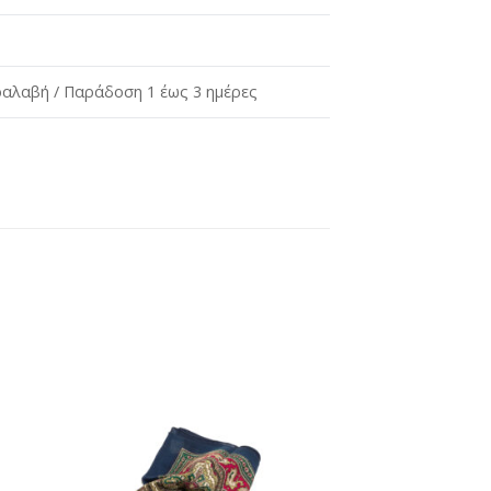
αλαβή / Παράδοση 1 έως 3 ημέρες
ήκη
Προσθήκη
στη
st
wishlist