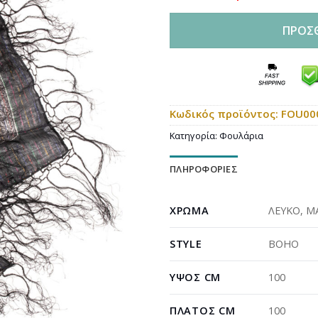
ΠΡΟΣ
Κωδικός προϊόντος:
FOU00
Κατηγορία:
Φουλάρια
ΠΛΗΡΟΦΟΡΊΕΣ
ΧΡΏΜΑ
ΛΕΥΚΟ
,
Μ
STYLE
BOHO
ΎΨΟΣ CM
100
ΠΛΆΤΟΣ CM
100