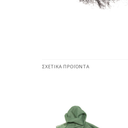
ΣΧΕΤΙΚΆ ΠΡΟΪΌΝΤΑ
Προσθήκη
Προσθήκη
στη
στη
wishlist
wishlist