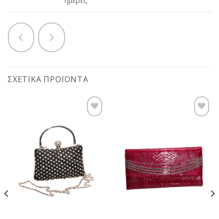
ημέρες
ΣΧΕΤΙΚΆ ΠΡΟΪΌΝΤΑ
Προσθήκη
Προσθήκη
στη
στη
wishlist
wishlist