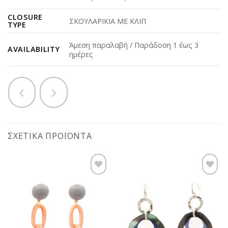
CLOSURE
ΣΚΟΥΛΑΡΙΚΙΑ ΜΕ ΚΛΙΠ
TYPE
Άμεση παραλαβή / Παράδοση 1 έως 3
AVAILABILITY
ημέρες
ΣΧΕΤΙΚΆ ΠΡΟΪΌΝΤΑ
Προσθήκη
Προσθήκη
στη
στη
wishlist
wishlist