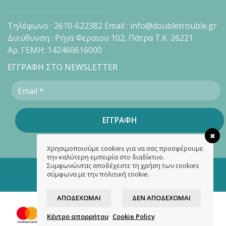
Τηλέφωνο : 2610-622382 Email : info@doubletrouble.gr
Διεύθυνση : Ρήγα Φεραιου 102, Πάτρα Τ.Κ. 26221
Αρ. ΓΕΜΗ: 142460616000
ΕΓΓΡΑΦΗ ΣΤΟ NEWSLETTER
Χρησιμοποιούμε cookies για να σας προσφέρουμε
την καλύτερη εμπειρία στο διαδίκτυο.
Συμφωνώντας αποδέχεστε τη χρήση των cookies
Copyright 2026 ©
doubletrouble.gr
σύμφωνα με την πολιτική cookie.
Designed & developed by
ASK
ΑΠΟΔΈΧΟΜΑΙ
ΔΕΝ ΑΠΟΔΈΧΟΜΑΙ
Κέντρο απορρήτου
Cookie Policy