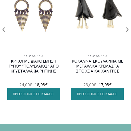
wishlist
wishlist
ΣΚΟΥΛΑΡΊΚΙΑ
ΣΚΟΥΛΑΡΊΚΙΑ
ΚΡΙΚΟΙ ΜΕ ΔΙΑΚΟΣΜΗΣΗ
ΚΟΚΑΛΙΝΑ ΣΚΟΥΛΑΡΙΚΙΑ ΜΕ
ΤΥΠΟΥ “ΠΟΛΥΕΛΑΙΟΣ” ΑΠΟ
ΜΕΤΑΛΛΙΚΑ ΚΡΕΜΑΣΤΑ
ΚΡΥΣΤΑΛΛΑΚΙΑ ΡΗΤΙΝΗΣ
ΣΤΟΙΧΕΙΑ ΚΑΙ ΧΑΝΤΡΕΣ
Original
Η
Original
Η
24,00
€
18,95
€
23,00
€
17,95
€
α
price
τρέχουσα
price
τρέχουσα
was:
τιμή
was:
τιμή
ΠΡΟΣΘΉΚΗ ΣΤΟ ΚΑΛΆΘΙ
ΠΡΟΣΘΉΚΗ ΣΤΟ ΚΑΛΆΘΙ
24,00€.
είναι:
23,00€.
είναι:
18,95€.
17,95€.